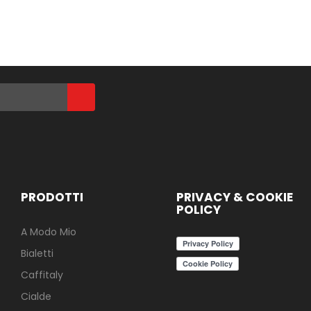
PRODOTTI
PRIVACY & COOKIE
POLICY
A Modo Mio
Bialetti
Caffitaly
Cialde