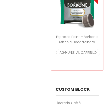
Espresso Point – Borbone
– Miscela Decaffeinato
27,35
€
26,90
€
per
100 pcs
AGGIUNGI AL CARRELLO
CUSTOM BLOCK
Eldorado Caffè.