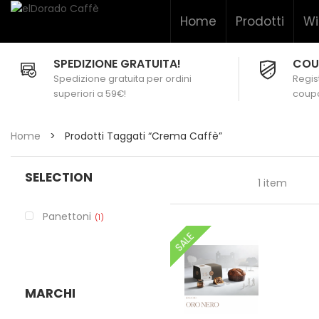
Home
Prodotti
Wi
SPEDIZIONE GRATUITA!
COU
Spedizione gratuita per ordini
Regist
superiori a 59€!
coupo
Home
>
Prodotti Taggati “crema Caffè”
SELECTION
1 item
Panettoni
1
SALE
MARCHI