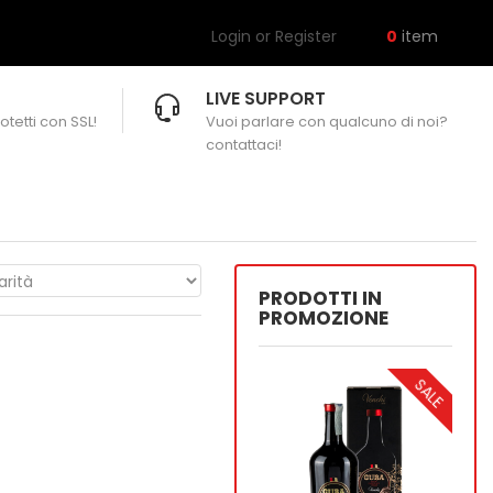
Login or Register
0
item
LIVE SUPPORT
otetti con SSL!
Vuoi parlare con qualcuno di noi?
contattaci!
PRODOTTI IN
PROMOZIONE
SALE