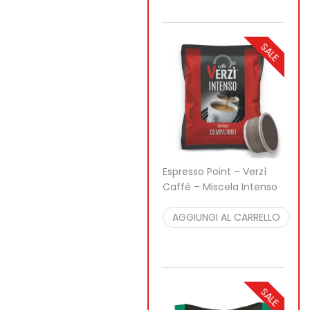
SALE
Espresso Point – Verzì
Caffè – Miscela Intenso
22,90
€
21,90
€
per
100 pcs
AGGIUNGI AL CARRELLO
SALE