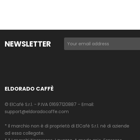
NEWSLETTER
ELDORADO CAFFÈ
© ElCafé S.r.l. - P.IVA 01697120887 - Email:
support@eldoradocaffe.com
* Il marchio non è di proprietà di ElCafè S.r.l. né di aziende
ad essa collegate.