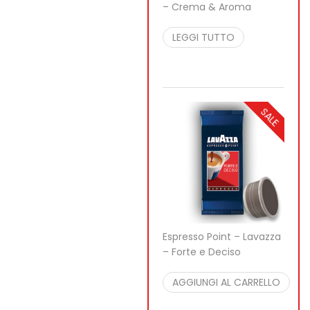
– Crema & Aroma
29,99
€
27,99
€
per
100 pcs
LEGGI TUTTO
SALE
Espresso Point – Lavazza
– Forte e Deciso
29,99
€
27,99
€
per
100 pcs
AGGIUNGI AL CARRELLO