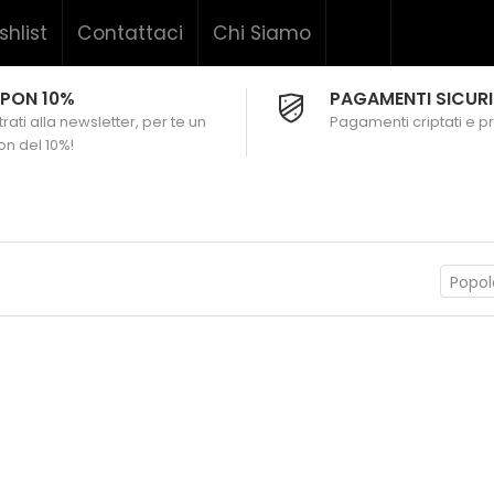
shlist
Contattaci
Chi Siamo
PON 10%
PAGAMENTI SICURI
rati alla newsletter, per te un
Pagamenti criptati e pr
n del 10%!