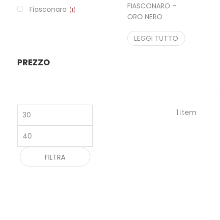
FIASCONARO –
Fiasconaro
1
ORO NERO
39,90
€
34,00
€
LEGGI TUTTO
PREZZO
Prezzo
1 item
Min
Prezzo
Max
FILTRA