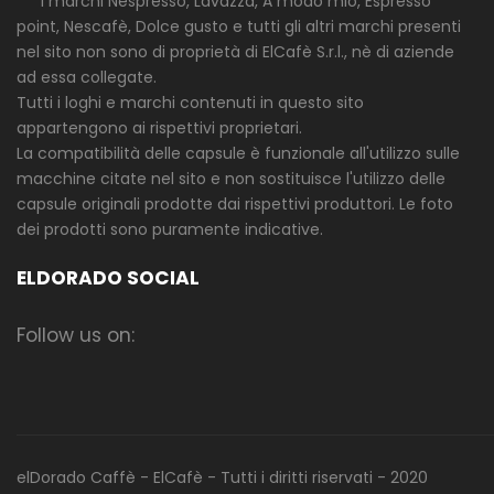
* * I marchi Nespresso, Lavazza, A modo mio, Espresso
point, Nescafè, Dolce gusto e tutti gli altri marchi presenti
nel sito non sono di proprietà di ElCafè S.r.l., nè di aziende
ad essa collegate.
Tutti i loghi e marchi contenuti in questo sito
appartengono ai rispettivi proprietari.
La compatibilità delle capsule è funzionale all'utilizzo sulle
macchine citate nel sito e non sostituisce l'utilizzo delle
capsule originali prodotte dai rispettivi produttori. Le foto
dei prodotti sono puramente indicative.
ELDORADO SOCIAL
Follow us on:
elDorado Caffè - ElCafè - Tutti i diritti riservati - 2020