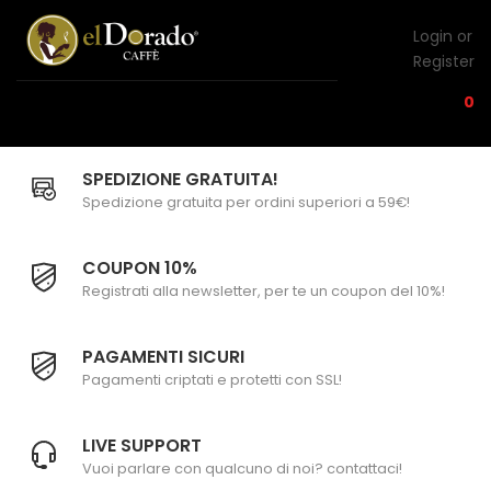
Login or
Register
0
SPEDIZIONE GRATUITA!
Spedizione gratuita per ordini superiori a 59€!
COUPON 10%
Registrati alla newsletter, per te un coupon del 10%!
PAGAMENTI SICURI
Pagamenti criptati e protetti con SSL!
LIVE SUPPORT
Vuoi parlare con qualcuno di noi? contattaci!