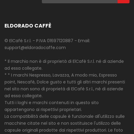
ELDORADO CAFFÈ
© ElCafé S.r.l. - P.IVA 01697120887 - Email:
support@eldoradocaffe.com
* Il marchio non è di proprietà di ElCafè S.r.l. né di aziende
ad essa collegate.
* * I marchi Nespresso, Lavazza, A modo mio, Espresso
point, Nescafè, Dolce gusto e tutti gli altri marchi presenti
nel sito non sono di proprietà di ElCafè S.r.l., nè di aziende
ad essa collegate.
Tutti i loghi e marchi contenuti in questo sito
appartengono ai rispettivi proprietari.
La compatibilità delle capsule è funzionale all'utilizzo sulle
macchine citate nel sito e non sostituisce l'utilizzo delle
capsule originali prodotte dai rispettivi produttori. Le foto