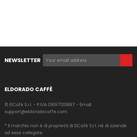
NEWSLETTER
ELDORADO CAFFÈ
© ElCafé S.r.l. - P.IVA 01697120887 - Email:
support@eldoradocaffe.com
* Il marchio non è di proprietà di ElCafè S.r.l. né di aziende
ad essa collegate.