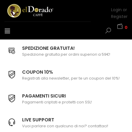
Login or
Register
0
SPEDIZIONE GRATUITA!
Spedizione gratuita per ordini superiori a 59€!
COUPON 10%
Registrati alla newsletter, per te un coupon del 10%!
PAGAMENTI SICURI
Pagamenti criptati e protetti con SSL!
LIVE SUPPORT
Vuoi parlare con qualcuno di noi? contattaci!