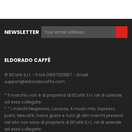
NEWSLETTER
ELDORADO CAFFÈ
© ElCafé S.r.l. - P.IVA 01697120887 - Email:
support@eldoradocaffe.com
* Il marchio non è di proprietà di ElCafè S.r.l. né di aziende
ad essa collegate.
* * I marchi Nespresso, Lavazza, A modo mio, Espresso
point, Nescafè, Dolce gusto e tutti gli altri marchi presenti
nel sito non sono di proprietà di ElCafè S.r.l., nè di aziende
ad essa collegate.