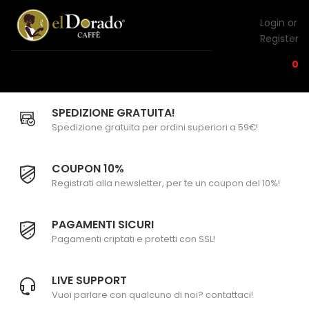
Login or
Register
0
SPEDIZIONE GRATUITA!
Spedizione gratuita per ordini superiori a 59€!
COUPON 10%
Registrati alla newsletter, per te un coupon del 10%!
PAGAMENTI SICURI
Pagamenti criptati e protetti con SSL!
LIVE SUPPORT
Vuoi parlare con qualcuno di noi? contattaci!