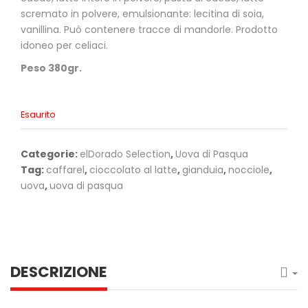
scremato in polvere, emulsionante: lecitina di soia,
vanillina. Può contenere tracce di mandorle. Prodotto
idoneo per celiaci.
Peso 380gr.
Esaurito
Categorie:
elDorado Selection
,
Uova di Pasqua
Tag:
caffarel
,
cioccolato al latte
,
gianduia
,
nocciole
,
uova
,
uova di pasqua
DESCRIZIONE