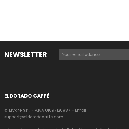
NEWSLETTER
ELDORADO CAFFÈ
© ElCafé S.r.l. - P.IVA 01697120887 - Email:
support@eldoradocaffe.com