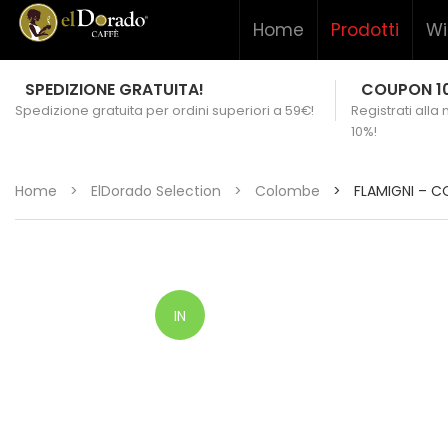
Home
Prodotti
Wi
SPEDIZIONE GRATUITA!
COUPON 1
Spedizione gratuita per ordini superiori a 59€!
Registrati alla
10%!
Home
>
ElDorado Selection
>
Colombe
>
FLAMIGNI – C
IN
OFFERTA!