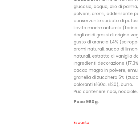
glucosio, acqua, olio di palma
polvere, aromi, addensante pe
conservante sorbato di potassi
lievito madre naturale (farin
degli acidi grassi di origine ve
gusto di arancia 1,4% (sciropp
aromi naturali, succo di limo
naturali, estratto di vaniglia
Ingredienti decorazione (17,3
cacao magro in polvere, emulsi
granella di zucchero 5% (zucch
coloranti E160a, E120), burro.
Può contenere noci, nocciole,
Peso 950g.
Esaurito