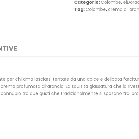
Categorie:
Colombe
,
elDora
Tag:
Colombe
,
crema all'ara
NTIVE
per chi ama lasciarsi tentare da una dolce e delicata farcitura 
 crema profumata all’arancia. La squisita glassatura che la riv
l connubio tra due gusti che tradizionalmente si sposano tra loro 