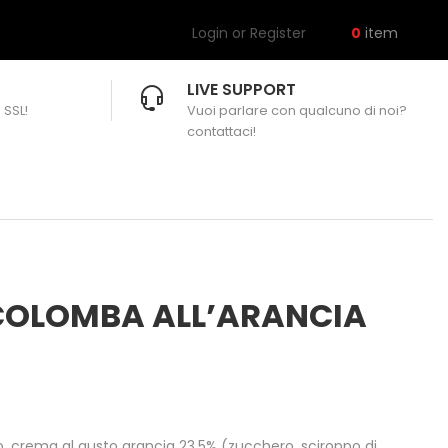
Login or Register
0
item
LIVE SUPPORT
 SSL!
Vuoi parlare con qualcuno di noi?
contattaci!
 COLOMBA ALL’ARANCIA
, crema al gusto arancia 23,5% (zucchero, sciroppo di