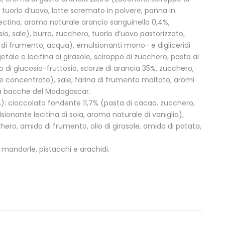
, tuorlo d’uovo, latte scremato in polvere, panna in
ctina, aroma naturale arancio sanguinello 0,4%,
o, sale), burro, zucchero, tuorlo d’uovo pastorizzato,
a di frumento, acqua), emulsionanti mono- e digliceridi
getale e lecitina di girasole, sciroppo di zucchero, pasta al
o di glucosio-fruttosio, scorze di arancia 35%, zucchero,
ne concentrato), sale, farina di frumento maltato, aromi
 da bacche del Madagascar.
%): cioccolato fondente 11,7% (pasta di cacao, zucchero,
onante lecitina di soia, aroma naturale di vaniglia),
ero, amido di frumento, olio di girasole, amido di patata,
 mandorle, pistacchi e arachidi.