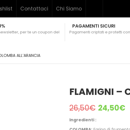
shlist
Contattaci
Chi Siamo
0%
PAGAMENTI SICURI
 newsletter, per te un coupon del
Pagamenti criptati e protetti con
OLOMBA ALL’ARANCIA
FLAMIGNI –
26,50
€
24,50
€
Ingredienti :
COLOMBA:
Farina di frumento