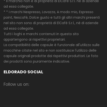
* Il marchio non è di proprietà di ElCafè S.r.l. né di aziende
ad essa collegate.
* * I marchi Nespresso, Lavazza, A modo mio, Espresso
point, Nescafè, Dolce gusto e tutti gli altri marchi presenti
nel sito non sono di proprietà di ElCafè S.r.l., nè di aziende
ad essa collegate.
Tutti i loghi e marchi contenuti in questo sito
appartengono ai rispettivi proprietari.
La compatibilità delle capsule è funzionale all'utilizzo sulle
macchine citate nel sito e non sostituisce l'utilizzo delle
capsule originali prodotte dai rispettivi produttori. Le foto
dei prodotti sono puramente indicative.
ELDORADO SOCIAL
Follow us on: