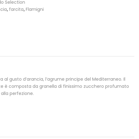
do Selection
ncia
,
farcita
,
Flamigni
al gusto d’arancia, l’agrume principe del Mediterraneo. Il
este è composta da granella di finissimo zucchero profumato
alla perfezione.