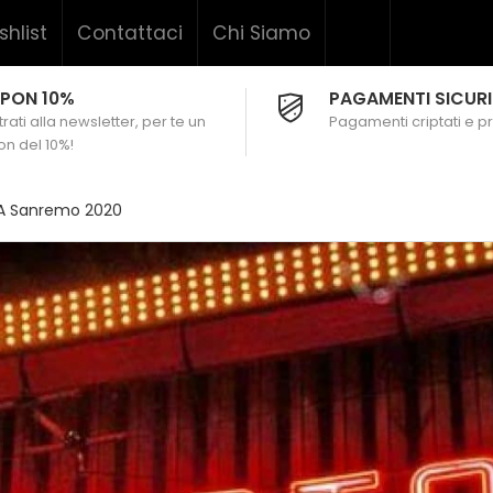
shlist
Contattaci
Chi Siamo
PON 10%
PAGAMENTI SICURI
rati alla newsletter, per te un
Pagamenti criptati e pr
n del 10%!
 A Sanremo 2020