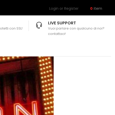
Login or Register
0
item
LIVE SUPPORT
otetti con SSL!
Vuoi parlare con qualcuno di noi?
contattaci!