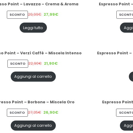
sso Point – Lavazza – Crema & Aroma
Espresso Point 
29,99
€
27,99
€
PRODOTTO
SCONTO
SCONT
IN
VENDITA
Leggi tutto
Aggi
o Point – Verzì Caffè – Miscela Intenso
Espresso Point –
22,90
€
21,90
€
PRODOTTO
SCONTO
IN
VENDITA
Aggiungi al carrello
resso Point – Borbone – Miscela Oro
Espresso Point
27,35
€
26,90
€
PRODOTTO
SCONTO
SCONT
IN
VENDITA
Aggiungi al carrello
Aggi