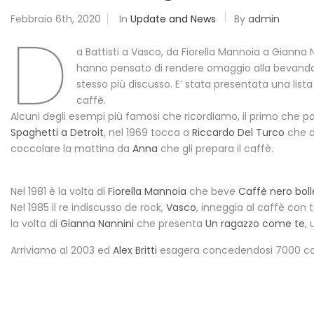
Febbraio 6th, 2020
In
Update and News
By
admin
D
a Battisti a Vasco, da Fiorella Mannoia a Gianna N
hanno pensato di rendere omaggio alla bevanda 
stesso più discusso. E’ stata presentata una lista
caffè.
Alcuni degli esempi più famosi che ricordiamo, il primo che por
Spaghetti a Detroit
, nel 1969 tocca a
Riccardo Del Turco
che 
coccolare la mattina da
Anna
che gli prepara il caffè.
Nel 1981 è la volta di
Fiorella Mannoia
che beve
Caffè nero bol
Nel 1985 il re indiscusso de rock,
Vasco
, inneggia al caffè con 
la volta di
Gianna Nannini
che presenta
Un ragazzo come te
,
Arriviamo al 2003 ed
Alex Britti
esagera concedendosi 7000 ca