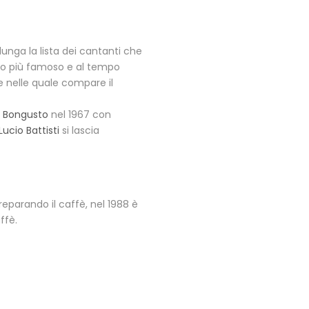
lunga la lista dei cantanti che
co più famoso e al tempo
se nelle quale compare il
d Bongusto
nel 1967 con
Lucio Battisti
si lascia
arando il caffè, nel 1988 è
ffè.