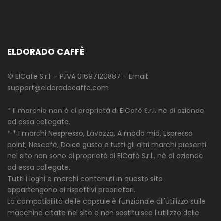
ELDORADO CAFFÈ
© ElCafé S.r.l. - P.IVA 01697120887 - Email:
support@eldoradocaffe.com
* Il marchio non è di proprietà di ElCafè S.r.l. né di aziende
ad essa collegate.
* * I marchi Nespresso, Lavazza, A modo mio, Espresso
point, Nescafè, Dolce gusto e tutti gli altri marchi presenti
nel sito non sono di proprietà di ElCafè S.r.l., nè di aziende
ad essa collegate.
Tutti i loghi e marchi contenuti in questo sito
appartengono ai rispettivi proprietari.
La compatibilità delle capsule è funzionale all'utilizzo sulle
macchine citate nel sito e non sostituisce l'utilizzo delle