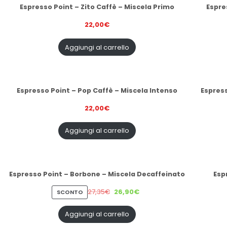
Espresso Point – Zito Caffè – Miscela Primo
Espre
22,00
€
Aggiungi al carrello
Espresso Point – Pop Caffè – Miscela Intenso
Espress
22,00
€
Aggiungi al carrello
Espresso Point – Borbone – Miscela Decaffeinato
Esp
27,35
€
26,90
€
PRODOTTO
SCONTO
IN
VENDITA
Aggiungi al carrello