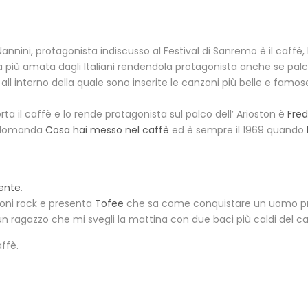
annini, protagonista indiscusso al Festival di Sanremo è il caffè, 
più amata dagli Italiani rendendola protagonista anche se pal
 all interno della quale sono inserite le canzoni più belle e famo
ta il caffè e lo rende protagonista sul palco dell’ Arioston è
Fre
domanda
Cosa hai messo nel caffè
ed è sempre il 1969 quando
lente
.
toni rock e presenta
Tofee
che sa come conquistare un uomo prep
 un ragazzo che mi svegli la mattina con due baci più caldi del ca
ffè.