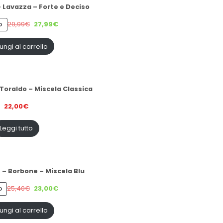
– Lavazza – Forte e Deciso
29,99
€
27,99
€
PRODOTTO
O
IN
VENDITA
ungi al carrello
 Toraldo – Miscela Classica
22,00
€
Leggi tutto
 – Borbone – Miscela Blu
25,40
€
23,00
€
PRODOTTO
O
IN
VENDITA
ungi al carrello