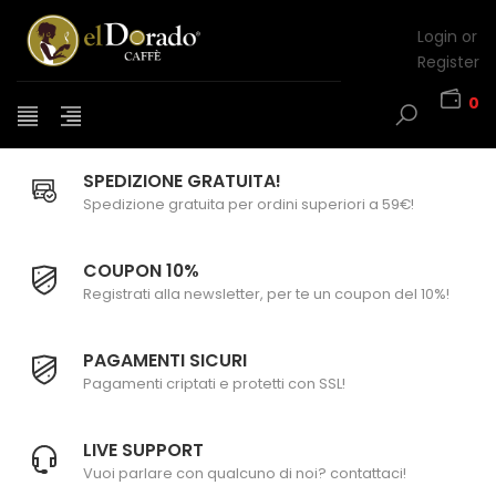
Login or
Register
0
SPEDIZIONE GRATUITA!
Spedizione gratuita per ordini superiori a 59€!
COUPON 10%
Registrati alla newsletter, per te un coupon del 10%!
PAGAMENTI SICURI
Pagamenti criptati e protetti con SSL!
LIVE SUPPORT
Vuoi parlare con qualcuno di noi? contattaci!