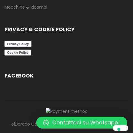
Macchine & Ricambi
PRIVACY & COOKIE POLICY
FACEBOOK
Contattaci su Whatsapp!
elDorado Caffè - ElCafè - Tutti i diritti riservati - 2020