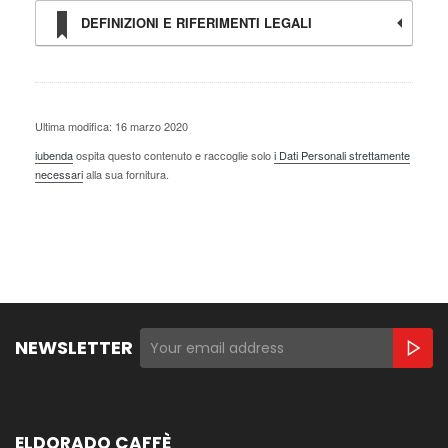
DEFINIZIONI E RIFERIMENTI LEGALI
Ultima modifica: 16 marzo 2020
iubenda
ospita questo contenuto e raccoglie solo
i Dati Personali strettamente
necessari
alla sua fornitura.
NEWSLETTER
ELDORADO CAFFÈ