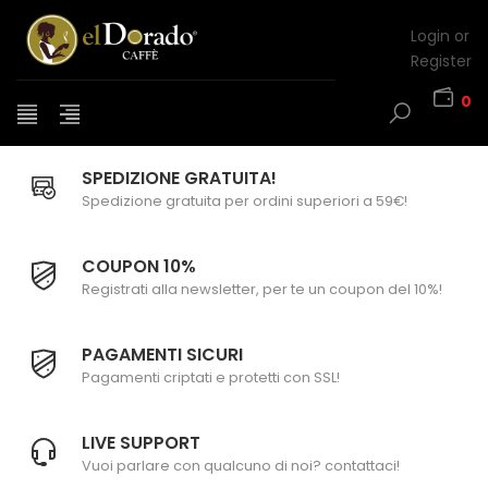
Login or
Register
0
SPEDIZIONE GRATUITA!
Spedizione gratuita per ordini superiori a 59€!
COUPON 10%
Registrati alla newsletter, per te un coupon del 10%!
PAGAMENTI SICURI
Pagamenti criptati e protetti con SSL!
LIVE SUPPORT
Vuoi parlare con qualcuno di noi? contattaci!