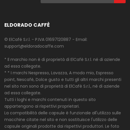
ELDORADO CAFFÈ
© ElCafé S.r.l. - P.IVA 01697120887 - Email:
support@eldoradocaffe.com
* Il marchio non è di proprietà di ElCafè S.r.l. né di aziende
ad essa collegate.
* * I marchi Nespresso, Lavazza, A modo mio, Espresso
point, Nescafè, Dolce gusto e tutti gli altri marchi presenti
nel sito non sono di proprietà di ElCafè S.r.l., nè di aziende
ad essa collegate.
Tutti i loghi e marchi contenuti in questo sito
appartengono ai rispettivi proprietari.
La compatibilità delle capsule è funzionale all'utilizzo sulle
macchine citate nel sito e non sostituisce l'utilizzo delle
capsule originali prodotte dai rispettivi produttori. Le foto