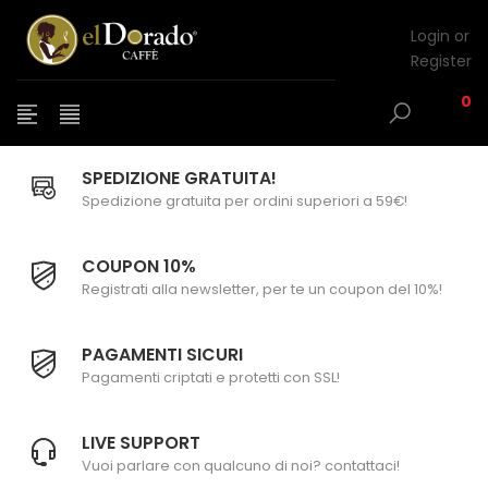
Login or
Register
0
SPEDIZIONE GRATUITA!
Spedizione gratuita per ordini superiori a 59€!
COUPON 10%
Registrati alla newsletter, per te un coupon del 10%!
PAGAMENTI SICURI
Pagamenti criptati e protetti con SSL!
LIVE SUPPORT
Vuoi parlare con qualcuno di noi? contattaci!