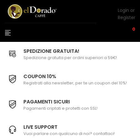
Login or
Register
0
SPEDIZIONE GRATUITA!
Spedizione gratuita per ordini superiori a 59€!
COUPON 10%
Registrati alla newsletter, per te un coupon del 10%!
PAGAMENTI SICURI
Pagamenti criptati e protetti con SSL!
LIVE SUPPORT
Vuoi parlare con qualcuno di noi? contattaci!