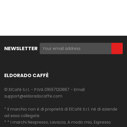
NEWSLETTER
ELDORADO CAFFÈ
© ElCafé S.r.l. - P.IVA 01697120887 - Email:
support@eldoradocaffe.com
* Il marchio non è di proprietà di ElCafè S.r.l. né di aziende
ad essa collegate.
* * I marchi Nespresso, Lavazza, A modo mio, Espresso