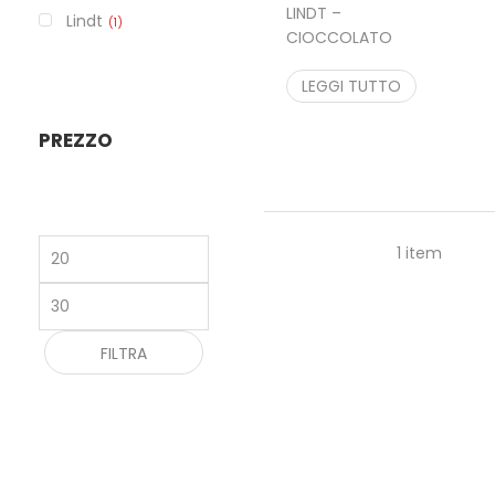
LINDT –
Lindt
1
CIOCCOLATO
E PERE
24,50
LEGGI TUTTO
€
22,00
€
PREZZO
Prezzo
1 item
Min
Prezzo
Max
FILTRA