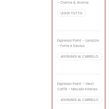
– Crema & Aroma
29,99
€
27,99
€
per
100 pcs
LEGGI TUTTO
SALE
Espresso Point – Lavazza
– Forte e Deciso
29,99
€
27,99
€
per
100 pcs
AGGIUNGI AL CARRELLO
SALE
Espresso Point – Verzì
Caffè – Miscela Intenso
22,90
€
21,90
€
per
100 pcs
AGGIUNGI AL CARRELLO