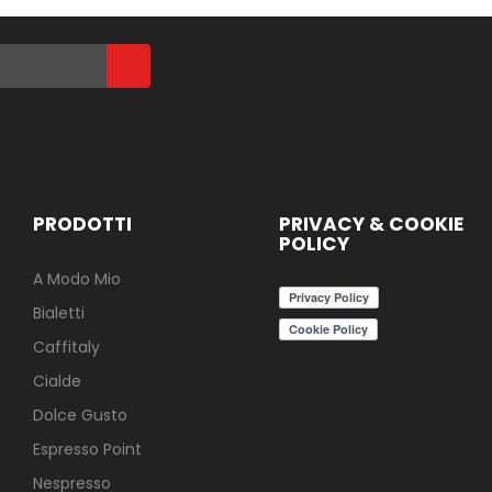
PRODOTTI
PRIVACY & COOKIE
POLICY
A Modo Mio
Bialetti
Caffitaly
Cialde
Dolce Gusto
Espresso Point
Nespresso