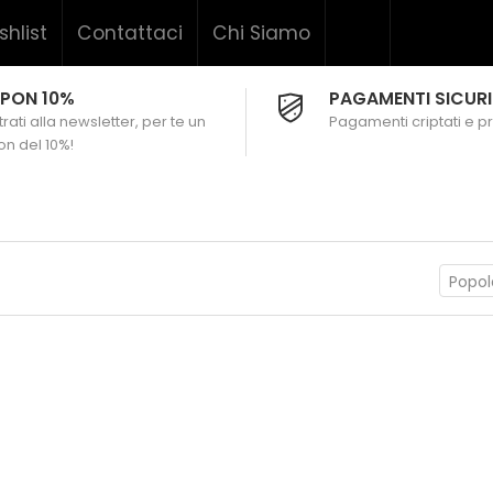
shlist
Contattaci
Chi Siamo
PON 10%
PAGAMENTI SICURI
rati alla newsletter, per te un
Pagamenti criptati e pr
n del 10%!