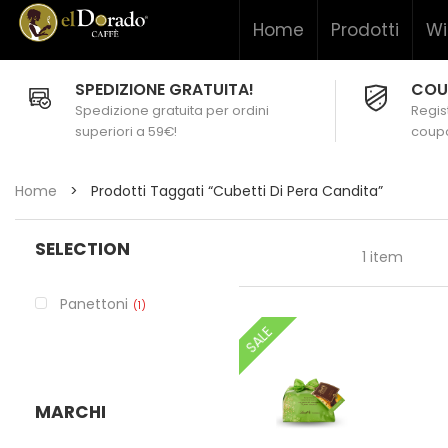
Home
Prodotti
Wi
SPEDIZIONE GRATUITA!
COU
Spedizione gratuita per ordini
Regist
superiori a 59€!
coupo
Home
>
Prodotti Taggati “cubetti Di Pera Candita”
SELECTION
1 item
Panettoni
1
SALE
MARCHI