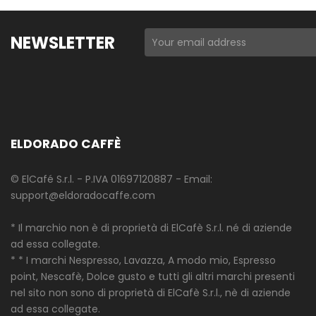
NEWSLETTER
ELDORADO CAFFÈ
© ElCafé S.r.l. - P.IVA 01697120887 - Email:
support@eldoradocaffe.com
* Il marchio non è di proprietà di ElCafè S.r.l. né di aziende
ad essa collegate.
* * I marchi Nespresso, Lavazza, A modo mio, Espresso
point, Nescafè, Dolce gusto e tutti gli altri marchi presenti
nel sito non sono di proprietà di ElCafè S.r.l., nè di aziende
ad essa collegate.