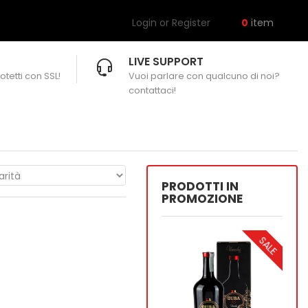
Login or Register
0
item
LIVE SUPPORT
otetti con SSL!
Vuoi parlare con qualcuno di noi?
contattaci!
PRODOTTI IN
PROMOZIONE
SALE