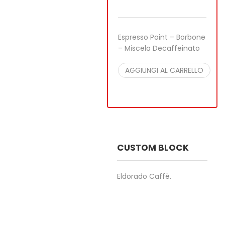
SALE
Espresso Point – Borbone
– Miscela Decaffeinato
27,35
€
26,90
€
per
100 pcs
AGGIUNGI AL CARRELLO
CUSTOM BLOCK
Eldorado Caffè.