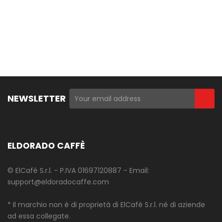
NEWSLETTER
ELDORADO CAFFÈ
© ElCafé S.r.l. - P.IVA 01697120887 - Email:
support@eldoradocaffe.com
* Il marchio non è di proprietà di ElCafè S.r.l. né di aziende
ad essa collegate.