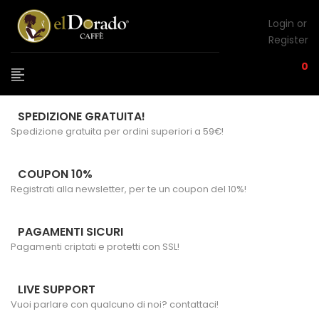
Login or
Register
0
SPEDIZIONE GRATUITA!
Spedizione gratuita per ordini superiori a 59€!
COUPON 10%
Registrati alla newsletter, per te un coupon del 10%!
PAGAMENTI SICURI
Pagamenti criptati e protetti con SSL!
LIVE SUPPORT
Vuoi parlare con qualcuno di noi? contattaci!