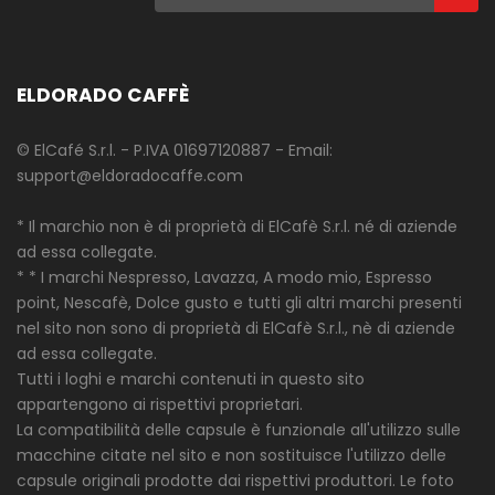
ELDORADO CAFFÈ
© ElCafé S.r.l. - P.IVA 01697120887 - Email:
support@eldoradocaffe.com
* Il marchio non è di proprietà di ElCafè S.r.l. né di aziende
ad essa collegate.
* * I marchi Nespresso, Lavazza, A modo mio, Espresso
point, Nescafè, Dolce gusto e tutti gli altri marchi presenti
nel sito non sono di proprietà di ElCafè S.r.l., nè di aziende
ad essa collegate.
Tutti i loghi e marchi contenuti in questo sito
appartengono ai rispettivi proprietari.
La compatibilità delle capsule è funzionale all'utilizzo sulle
macchine citate nel sito e non sostituisce l'utilizzo delle
capsule originali prodotte dai rispettivi produttori. Le foto