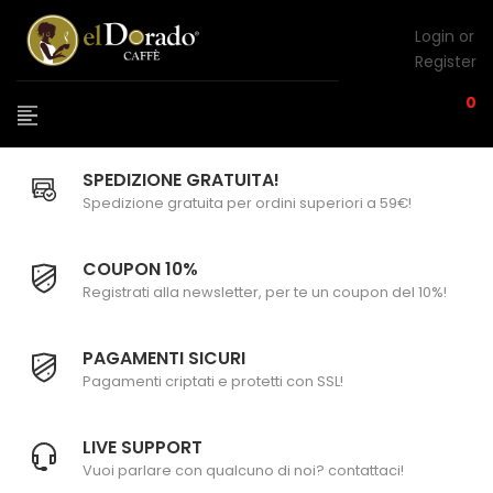
Login or
Register
0
SPEDIZIONE GRATUITA!
Spedizione gratuita per ordini superiori a 59€!
COUPON 10%
Registrati alla newsletter, per te un coupon del 10%!
PAGAMENTI SICURI
Pagamenti criptati e protetti con SSL!
LIVE SUPPORT
Vuoi parlare con qualcuno di noi? contattaci!