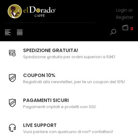
Login or
Register
0
SPEDIZIONE GRATUITA!
Spedizione gratuita per ordini superiori a 59€!
COUPON 10%
Registrati alla newsletter, per te un coupon del 10%!
PAGAMENTI SICURI
Pagamenti criptati e protetti con SSL!
LIVE SUPPORT
Vuoi parlare con qualcuno di noi? contattaci!