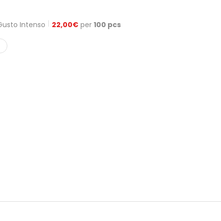
Gusto Intenso
22,00
€
per
100 pcs
O