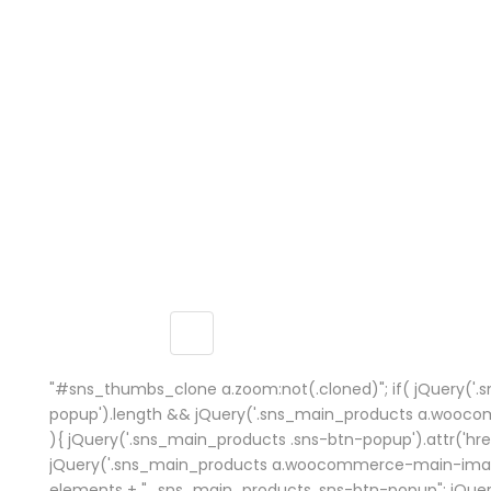
"#sns_thumbs_clone a.zoom:not(.cloned)"; if( jQuery('.
popup').length && jQuery('.sns_main_products a.wooc
){ jQuery('.sns_main_products .sns-btn-popup').attr('href
jQuery('.sns_main_products a.woocommerce-main-image')
elements + ", .sns_main_products .sns-btn-popup"; jQue