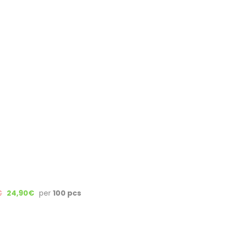
€
24,90
€
per
100 pcs