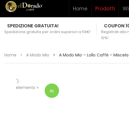
Home
Prodotti
Wi
SPEDIZIONE GRATUITA!
COUPON 1
Spedizione gratuita per ordini superiori a 59€!
Registrati alla
10%!
Home
>
A Modo Mio
>
A Modo Mio – Lollo Caffè – Miscel
');
elements =
IN
OFFERTA!