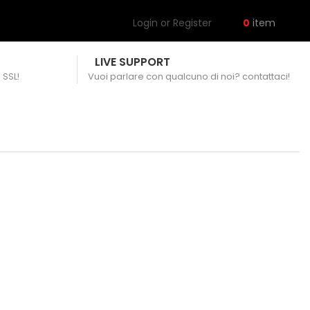
Login or Register
0
item
LIVE SUPPORT
 SSL!
Vuoi parlare con qualcuno di noi? contattaci!