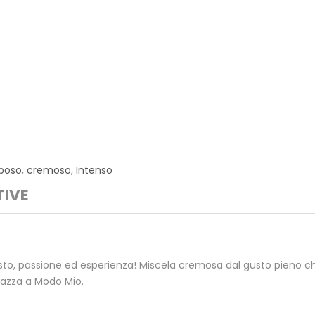
poso
,
cremoso
,
Intenso
TIVE
usto, passione ed esperienza! Miscela cremosa dal gusto pieno ch
vazza a Modo Mio.