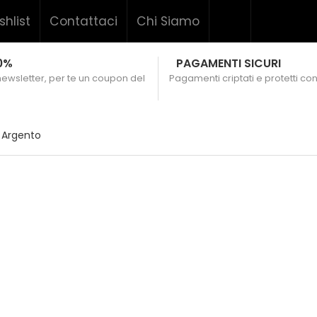
shlist
Contattaci
Chi Siamo
0%
PAGAMENTI SICURI
 newsletter, per te un coupon del
Pagamenti criptati e protetti con
a Argento