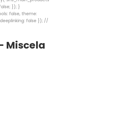
lse; }); }
ols: false, theme:
eplinking: false }); //
– Miscela