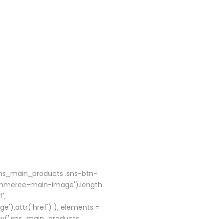
sns_main_products .sns-btn-
ommerce-main-image').length
',
.attr('href') ); elements =
ry('.sns_main_products