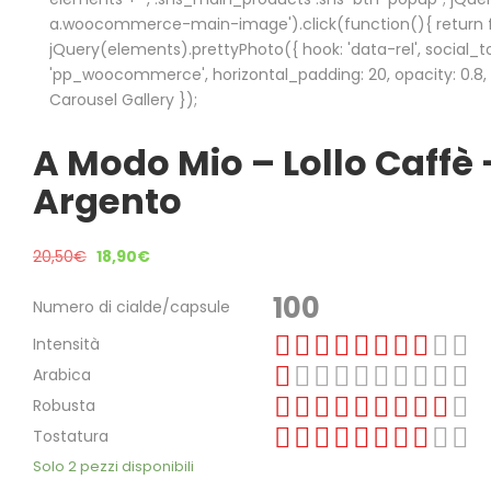
a.woocommerce-main-image').click(function(){ return fa
jQuery(elements).prettyPhoto({ hook: 'data-rel', social_to
'pp_woocommerce', horizontal_padding: 20, opacity: 0.8, de
Carousel Gallery });
A Modo Mio – Lollo Caffè 
Argento
20,50
€
18,90
€
100
Numero di cialde/capsule
Intensità
Arabica
Robusta
Tostatura
Solo 2 pezzi disponibili