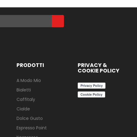
PRODOTTI
PRIVACY &
COOKIE POLICY
A Modo Mio
Bialetti
Caffitaly
Cialde
Dolce Gusto
Espresso Point