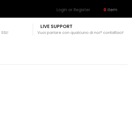
Login or Register
0
item
LIVE SUPPORT
 SSL!
Vuoi parlare con qualcuno di noi? contattaci!