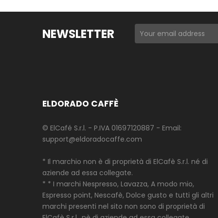
NEWSLETTER
ELDORADO CAFFÈ
© ElCafé S.r.l. - P.IVA 01697120887 - Email:
support@eldoradocaffe.com
* Il marchio non è di proprietà di ElCafè S.r.l. né di
aziende ad essa collegate.
* * I marchi Nespresso, Lavazza, A modo mio,
Espresso point, Nescafè, Dolce gusto e tutti gli altri
marchi presenti nel sito non sono di proprietà di
ElCafè S.r.l., nè di aziende ad essa collegate.