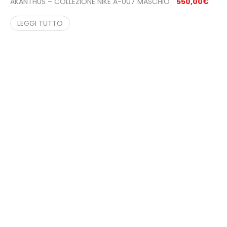
AKANTHUS – COLLEZIONE NIKE A-007 MASCHIO
550,00
€
LEGGI TUTTO