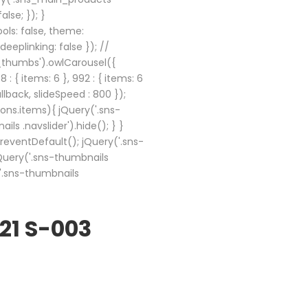
lse; }); }
ols: false, theme:
eplinking: false }); //
s_thumbs').owlCarousel({
8 : { items: 6 }, 992 : { items: 6
callback, slideSpeed : 800 });
ions.items){ jQuery('.sns-
ls .navslider').hide(); } }
preventDefault(); jQuery('.sns-
 jQuery('.sns-thumbnails
('.sns-thumbnails
21 S-003