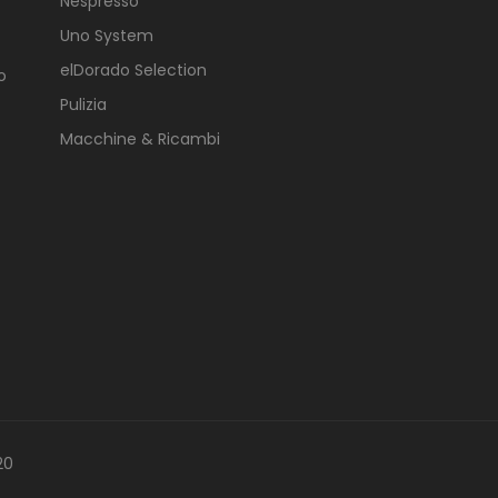
Nespresso
Uno System
elDorado Selection
o
Pulizia
Macchine & Ricambi
20