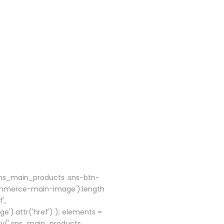
sns_main_products .sns-btn-
ommerce-main-image').length
',
.attr('href') ); elements =
ry('.sns_main_products