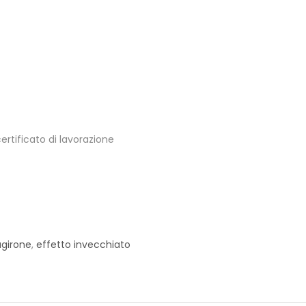
certificato di lavorazione
agirone
,
effetto invecchiato