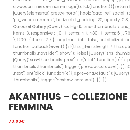
a.woocommerce-main-image').click(function(){ return fa
jQuery(elements).prettyPhoto({ hook: 'data-rel', social_to
'pp_woocommerce', horizontal_padding: 20, opacity: 0.8, de
Carousel Gallery jQuery('.col-lg-10 .sns-thumbnails #sn
items: 3, responsive : { 0 : { items: 4 }, 480 : { items: 6 }, 76
}, 1200 : { items: 7 } }, loop:true, dots: false, onInitialized: 
function callback(event) { if(this._items.length > this.opt
thumbnails .navslider').show(); }else{ jQuery('.sns-thumbnai
jQuery('.sns-thumbnails .prev').on('click', function(e){ e.
thumbnails .thumbnails').trigger('prev.owl.carousel'); });
.next').on('click', function(e){ e.preventDefault(); jQuery
.thumbnails').trigger('next.owl.carousel'); }); });
AKANTHUS – COLLEZIONE 
FEMMINA
70,00
€