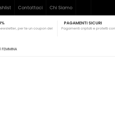
shlist
Contattaci
Chi Siamo
0%
PAGAMENTI SICURI
 newsletter, per te un coupon del
Pagamenti criptati e protetti con
3 FEMMINA