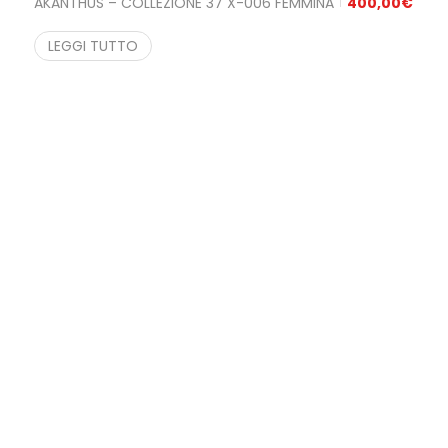
AKANTHUS – COLLEZIONE 37 X-006 FEMMINA
400,00
€
LEGGI TUTTO