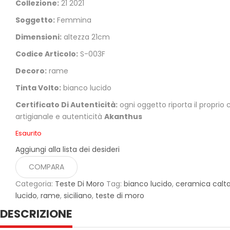
Collezione:
21 2021
Soggetto:
Femmina
Dimensioni:
altezza 21cm
Codice Articolo:
S-003F
Decoro:
rame
Tinta Volto:
bianco lucido
Certificato Di Autenticità:
ogni oggetto riporta il proprio 
artigianale e autenticità
Akanthus
Esaurito
Aggiungi alla lista dei desideri
COMPARA
Categoria:
Teste Di Moro
Tag:
bianco lucido
,
ceramica calt
lucido
,
rame
,
siciliano
,
teste di moro
DESCRIZIONE