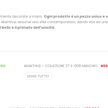
eramente decorate a mano.
Ogni prodotto è un pezzo unico e o
iche Akanthus assume uno stile contemporaneo, dando vita ad un
l bello e il primato dell’unicità.
00
€
AKANTHUS – COLLEZIONE 37 X-006 MASCHIO
400
LEGGI TUTTO