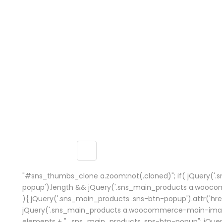
"#sns_thumbs_clone a.zoom:not(.cloned)"; if( jQuery('.
popup').length && jQuery('.sns_main_products a.wooc
){ jQuery('.sns_main_products .sns-btn-popup').attr('href
jQuery('.sns_main_products a.woocommerce-main-image')
elements + ", .sns_main_products .sns-btn-popup"; jQue