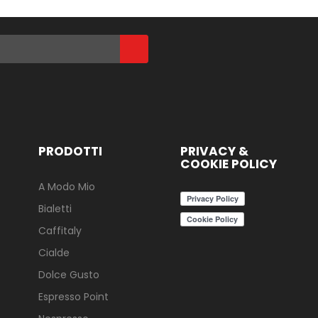
PRODOTTI
PRIVACY &
COOKIE POLICY
A Modo Mio
Bialetti
Caffitaly
Cialde
Dolce Gusto
Espresso Point