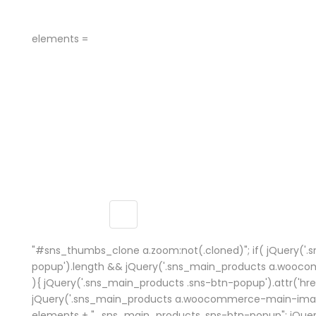
elements =
"#sns_thumbs_clone a.zoom:not(.cloned)"; if( jQuery('.
popup').length && jQuery('.sns_main_products a.wooc
){ jQuery('.sns_main_products .sns-btn-popup').attr('href
jQuery('.sns_main_products a.woocommerce-main-image')
elements + ", .sns_main_products .sns-btn-popup"; jQue