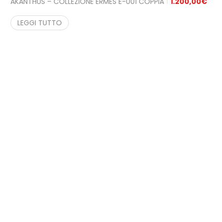
AKANTHUS – COLLEZIONE ERMES E-001 COPPIA
1.200,00
€
LEGGI TUTTO