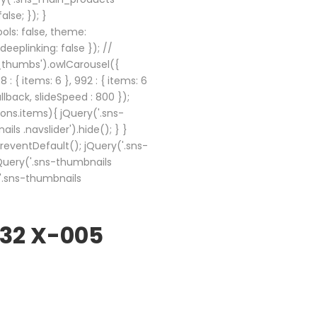
lse; }); }
ols: false, theme:
eplinking: false }); //
s_thumbs').owlCarousel({
8 : { items: 6 }, 992 : { items: 6
callback, slideSpeed : 800 });
ions.items){ jQuery('.sns-
ls .navslider').hide(); } }
preventDefault(); jQuery('.sns-
 jQuery('.sns-thumbnails
('.sns-thumbnails
32 X-005