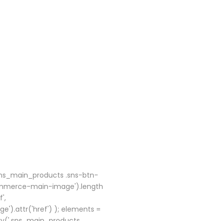
sns_main_products .sns-btn-
ommerce-main-image').length
',
.attr('href') ); elements =
ry('.sns_main_products