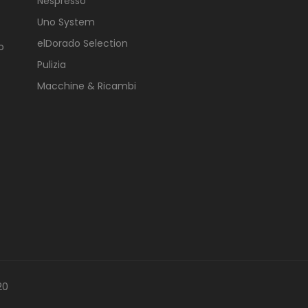
Nespresso
Uno System
elDorado Selection
o
Pulizia
Macchine & Ricambi
20