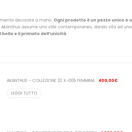
eramente decorate a mano.
Ogni prodotto è un pezzo unico e o
iche Akanthus assume uno stile contemporaneo, dando vita ad un
l bello e il primato dell’unicità.
AKANTHUS – COLLEZIONE 32 X-005 FEMMINA
400,00
€
LEGGI TUTTO