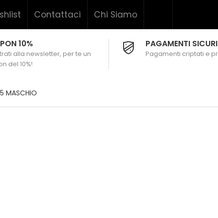
shlist
Contattaci
Chi Siamo
PON 10%
PAGAMENTI SICURI
rati alla newsletter, per te un
Pagamenti criptati e pr
n del 10%!
05 MASCHIO