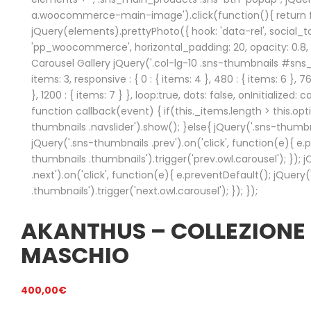
a.woocommerce-main-image').click(function(){ return fa
jQuery(elements).prettyPhoto({ hook: 'data-rel', social_to
'pp_woocommerce', horizontal_padding: 20, opacity: 0.8, de
Carousel Gallery jQuery('.col-lg-10 .sns-thumbnails #sn
items: 3, responsive : { 0 : { items: 4 }, 480 : { items: 6 }, 76
}, 1200 : { items: 7 } }, loop:true, dots: false, onInitialized: 
function callback(event) { if(this._items.length > this.opt
thumbnails .navslider').show(); }else{ jQuery('.sns-thumbnai
jQuery('.sns-thumbnails .prev').on('click', function(e){ e.
thumbnails .thumbnails').trigger('prev.owl.carousel'); });
.next').on('click', function(e){ e.preventDefault(); jQuery
.thumbnails').trigger('next.owl.carousel'); }); });
AKANTHUS – COLLEZIONE 
MASCHIO
400,00
€