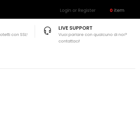
Login or Register
0
item
LIVE SUPPORT
otetti con SSL!
Vuoi parlare con qualcuno di noi?
contattaci!