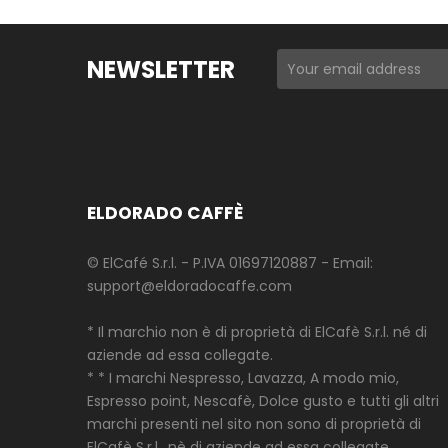
NEWSLETTER
ELDORADO CAFFÈ
© ElCafé S.r.l. - P.IVA 01697120887 - Email:
support@eldoradocaffe.com
* Il marchio non è di proprietà di ElCafè S.r.l. né di
aziende ad essa collegate.
* * I marchi Nespresso, Lavazza, A modo mio,
Espresso point, Nescafè, Dolce gusto e tutti gli altri
marchi presenti nel sito non sono di proprietà di
ElCafè S.r.l., nè di aziende ad essa collegate.