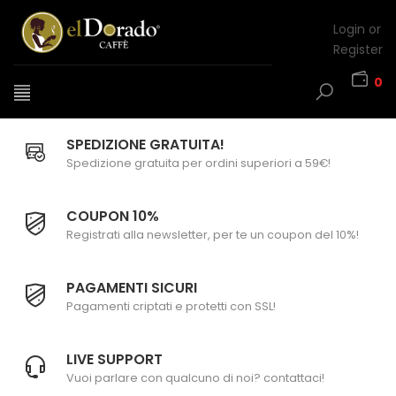
Login or
Register
0
SPEDIZIONE GRATUITA!
Spedizione gratuita per ordini superiori a 59€!
COUPON 10%
Registrati alla newsletter, per te un coupon del 10%!
PAGAMENTI SICURI
Pagamenti criptati e protetti con SSL!
LIVE SUPPORT
Vuoi parlare con qualcuno di noi? contattaci!