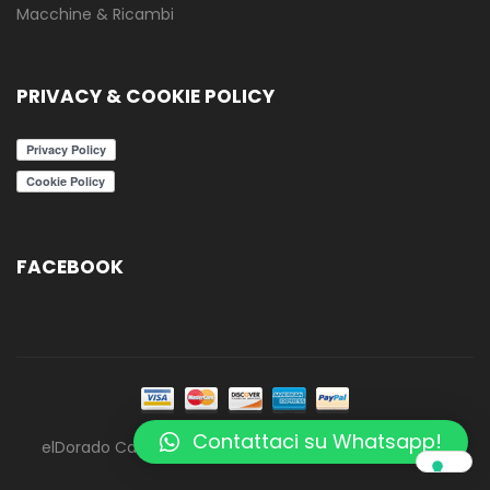
Macchine & Ricambi
PRIVACY & COOKIE POLICY
FACEBOOK
Contattaci su Whatsapp!
elDorado Caffè - ElCafè - Tutti i diritti riservati - 2020