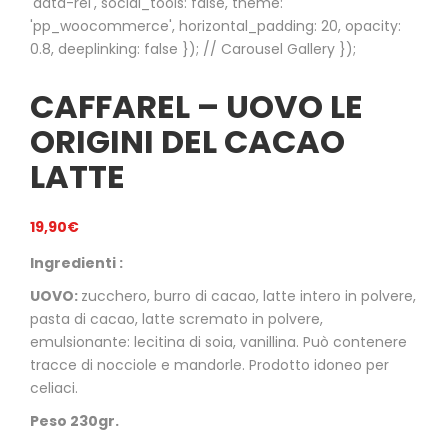
'data-rel', social_tools: false, theme:
'pp_woocommerce', horizontal_padding: 20, opacity:
0.8, deeplinking: false }); // Carousel Gallery });
CAFFAREL – UOVO LE
ORIGINI DEL CACAO
LATTE
19,90
€
Ingredienti :
UOVO:
zucchero, burro di cacao, latte intero in polvere,
pasta di cacao, latte scremato in polvere,
emulsionante: lecitina di soia, vanillina. Può contenere
tracce di nocciole e mandorle. Prodotto idoneo per
celiaci.
Peso 230gr.