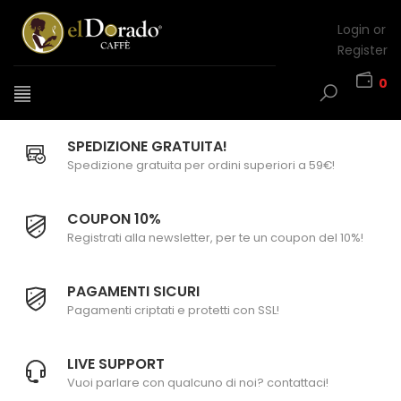
Login or
Register
0
SPEDIZIONE GRATUITA!
Spedizione gratuita per ordini superiori a 59€!
COUPON 10%
Registrati alla newsletter, per te un coupon del 10%!
PAGAMENTI SICURI
Pagamenti criptati e protetti con SSL!
LIVE SUPPORT
Vuoi parlare con qualcuno di noi? contattaci!