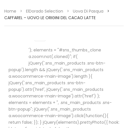
Home
>
ElDorado Selection
>
Uova Di Pasqua
>
CAFFAREL – UOVO LE ORIGINI DEL CACAO LATTE
'); elements = "#sns_thumbs_clone
a.zoom:not(.cloned)"; if(
jQuery('.sns_main_products .sns-btn-
popup').length && jQuery('.sns_main_products
a.woocommerce-main-image').length ){
jQuery('.sns_main_products .sns-btn-
popup').attr('href', jQuery('.sns_main_products
a.woocommerce-main-image').attr('href') );
elements = elements + ", .sns_main_products .sns-
btn-popup"; jQuery('.sns_main_products
a.woocommerce-main-image').click(function(){
return false; }); } jQuery(elements).prettyPhoto({ hook: