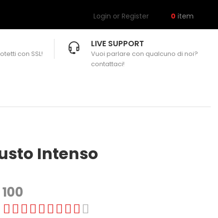
Login or Register
0
item
LIVE SUPPORT
otetti con SSL!
Vuoi parlare con qualcuno di noi?
contattaci!
Gusto Intenso
100