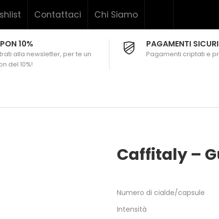
shlist
Contattaci
Chi Siamo
PON 10%
PAGAMENTI SICURI
rati alla newsletter, per te un
Pagamenti criptati e pr
n del 10%!
Caffitaly – 
Numero di cialde/capsule
Intensità