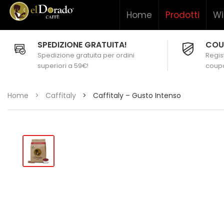
Home
Prodotti
Wi
SPEDIZIONE GRATUITA!
COU
Spedizione gratuita per ordini
Regist
superiori a 59€!
coupo
Home
>
Caffitaly
>
Caffitaly – Gusto Intenso