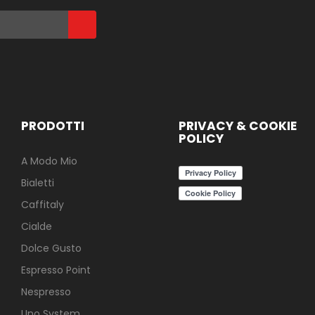
PRODOTTI
PRIVACY & COOKIE
POLICY
A Modo Mio
Bialetti
Caffitaly
Cialde
Dolce Gusto
Espresso Point
Nespresso
Uno System