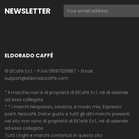
NEWSLETTER
ELDORADO CAFFÈ
© ElCafé S.r.l. - P.IVA 01697120887 - Email:
support@eldoradocaffe.com
* Il marchio non è di proprietà di ElCafè S.r.l. né di aziende
ad essa collegate.
* * I marchi Nespresso, Lavazza, A modo mio, Espresso
point, Nescafè, Dolce gusto e tutti gli altri marchi presenti
nel sito non sono di proprietà di ElCafè S.r.l., nè di aziende
ad essa collegate.
Tutti i loghi e marchi contenuti in questo sito