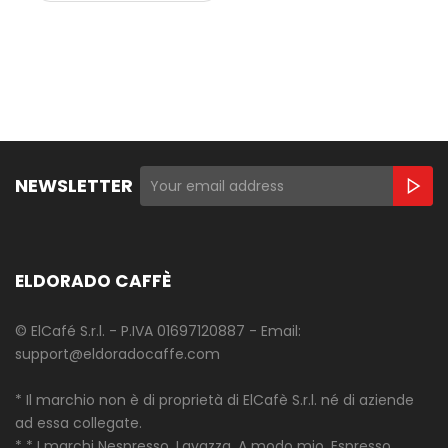
NEWSLETTER
ELDORADO CAFFÈ
© ElCafé S.r.l. - P.IVA 01697120887 - Email:
support@eldoradocaffe.com
* Il marchio non è di proprietà di ElCafè S.r.l. né di aziende
ad essa collegate.
* * I marchi Nespresso, Lavazza, A modo mio, Espresso