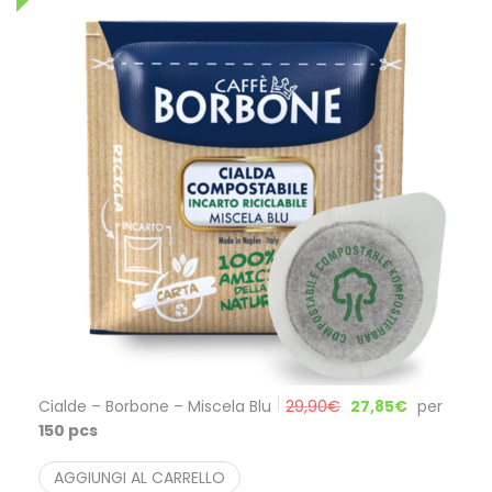
Cialde – Borbone – Miscela Blu
29,90
€
27,85
€
per
150 pcs
AGGIUNGI AL CARRELLO