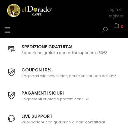
Login or
Register
0
SPEDIZIONE GRATUITA!
Spedizione gratuita per ordini superiori a 59€!
COUPON 10%
Registrati alla newsletter, per te un coupon del 10%!
PAGAMENTI SICURI
Pagamenti criptati e protetti con SSL!
LIVE SUPPORT
Vuoi parlare con qualcuno di noi? contattaci!