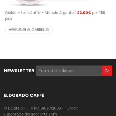
Cialde – Lollo Caffè – Miscela Argento
22,00
€
per
150
pcs
AGGIUNGI AL CARRELLO
NEWSLETTER
ELDORADO CAFFÈ
© ElCafé S.r.l. - P.IVA 01697120887 - Email:
support@eldoradocaffe.com