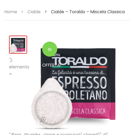
Home
>
Cialde
>
Cialde – Toraldo – Miscela Classica
IN
');
OFFERTA!
elements
=
"#sns_thumbs_clone a.zoom:not(.cloned)"; if(