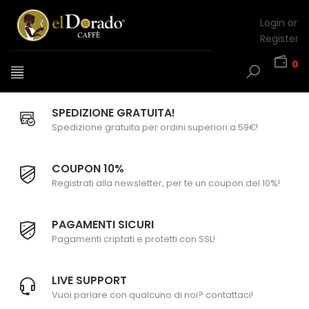
Login or
Register
0
SPEDIZIONE GRATUITA!
Spedizione gratuita per ordini superiori a 59€!
COUPON 10%
Registrati alla newsletter, per te un coupon del 10%!
PAGAMENTI SICURI
Pagamenti criptati e protetti con SSL!
LIVE SUPPORT
Vuoi parlare con qualcuno di noi? contattaci!