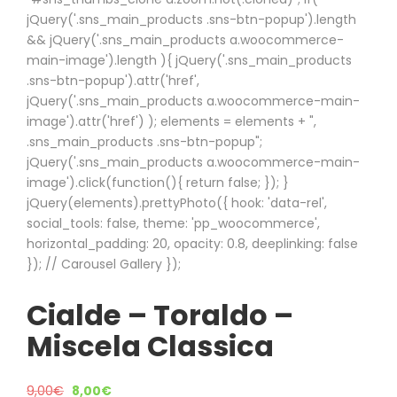
jQuery('.sns_main_products .sns-btn-popup').length
&& jQuery('.sns_main_products a.woocommerce-
main-image').length ){ jQuery('.sns_main_products
.sns-btn-popup').attr('href',
jQuery('.sns_main_products a.woocommerce-main-
image').attr('href') ); elements = elements + ",
.sns_main_products .sns-btn-popup";
jQuery('.sns_main_products a.woocommerce-main-
image').click(function(){ return false; }); }
jQuery(elements).prettyPhoto({ hook: 'data-rel',
social_tools: false, theme: 'pp_woocommerce',
horizontal_padding: 20, opacity: 0.8, deeplinking: false
}); // Carousel Gallery });
Cialde – Toraldo –
Miscela Classica
9,00
€
8,00
€