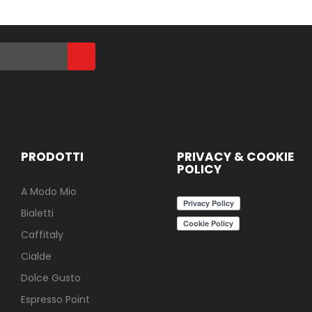
PRODOTTI
PRIVACY & COOKIE
POLICY
A Modo Mio
Bialetti
Caffitaly
Cialde
Dolce Gusto
Espresso Point