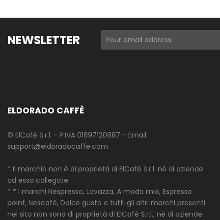
NEWSLETTER
ELDORADO CAFFÈ
© ElCafé S.r.l. - P.IVA 01697120887 - Email:
support@eldoradocaffe.com
* Il marchio non è di proprietà di ElCafè S.r.l. né di aziende
ad essa collegate.
* * I marchi Nespresso, Lavazza, A modo mio, Espresso
point, Nescafè, Dolce gusto e tutti gli altri marchi presenti
nel sito non sono di proprietà di ElCafè S.r.l., nè di aziende