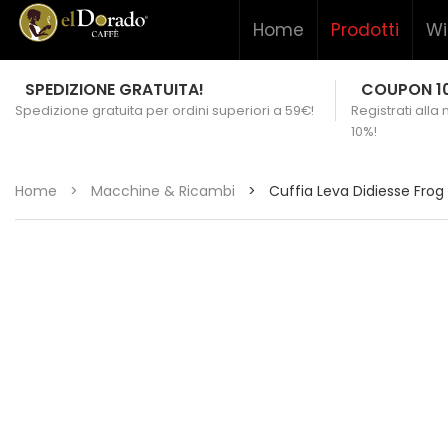
Home
Prodotti
Wi
SPEDIZIONE GRATUITA!
COUPON 1
Spedizione gratuita per ordini superiori a 59€!
Registrati alla
10%!
Home
>
Macchine & Ricambi
>
Cuffia Leva Didiesse Frog