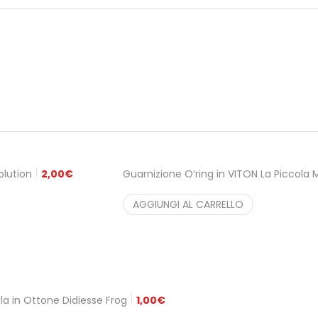
olution
2,00
€
Guarnizione O’ring in VITON La Piccola
AGGIUNGI AL CARRELLO
la in Ottone Didiesse Frog
1,00
€