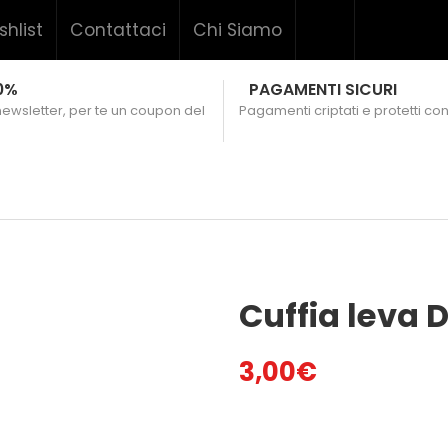
shlist
Contattaci
Chi Siamo
0%
PAGAMENTI SICURI
 newsletter, per te un coupon del
Pagamenti criptati e protetti con
Cuffia leva 
3,00
€