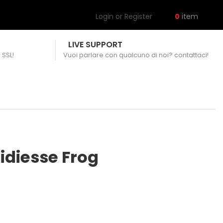
Login or Register
0
item
LIVE SUPPORT
 SSL!
Vuoi parlare con qualcuno di noi? contattaci!
Didiesse Frog