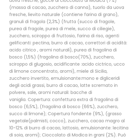
uova fresche, gocce di cioccolato di Modica (7%)
(massa di cacao, zucchero di canna), tuorlo da uova
fresche, lievito naturale (contiene farina di grano),
granuli di fragola (2,3%) (frutta (succo di fragole,
purea di fragole, purea di mele, succo di ciliegie),
zucchero, sciroppo di fruttosio, farina di riso, agenti
gelificanti: pectina, burro di cacao, correttori di acidità:
acido citrico , aromi naturali), purea di fragolina di
bosco (1,5%) (fragolina di bosco(70%), zucchero,
sciroppo di glugosio, acidificante :acido cictrico, ucco
di limone concentrato, aromi), miele di Sicilia,
zucchero invertito, emulsionante:mono e digliceridi
degli acidi grassi, burro di cacao, latte scremato in
polvere, sale, aromi naturali: bacche di
vaniglia. Copertura: confettura extra di fragolina di
bosco (6,5%), (fragolina di bosco (66%), zucchero,
succo di limone); Copertura fondente (9%), (grasso
vegetale(palmisti, cocco), zucchero, cacao magro al
10-12% di burro di cacao, lattosio, emulsionante: lecitina
di soia, aromi); Cioccolato di Modica in grani (2%). Può