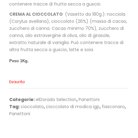
contenere tracce di frutta secca a guscio.
CREMA AL CIOCCOLATO
(Vasetto da 180g.): nocciola
(Corylus avellana), cioccolato (26%) (massa di cacao,
zucchero di canna. Cacao minimo 70%), zucchero di
canna, olio extravergine di oliva, olio di girasole,
estratto naturale di vaniglia. Può contenere tracce di
altra frutta secca a guscio, latte e soia.
Peso 1Kg.
Esaurito
Categorie:
elDorado Selection
,
Panettoni
Tag:
cioccolato
,
cioccolato di modica igp
,
fiasconaro
,
Panettoni