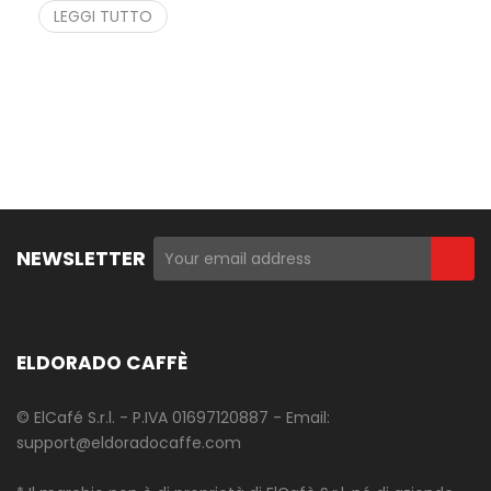
LEGGI TUTTO
NEWSLETTER
ELDORADO CAFFÈ
© ElCafé S.r.l. - P.IVA 01697120887 - Email:
support@eldoradocaffe.com