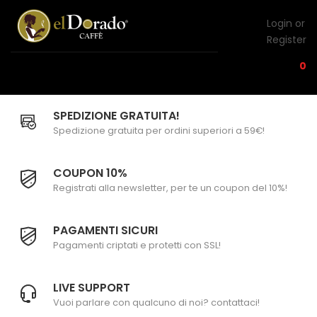
Login or
Register
0
SPEDIZIONE GRATUITA!
Spedizione gratuita per ordini superiori a 59€!
COUPON 10%
Registrati alla newsletter, per te un coupon del 10%!
PAGAMENTI SICURI
Pagamenti criptati e protetti con SSL!
LIVE SUPPORT
Vuoi parlare con qualcuno di noi? contattaci!