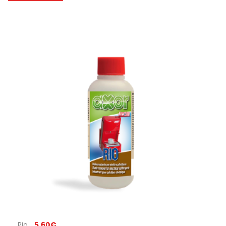
Rio
5,60
€