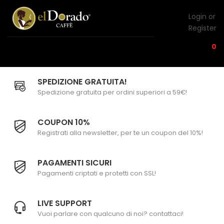
Login or
Register
0
SPEDIZIONE GRATUITA!
Spedizione gratuita per ordini superiori a 59€!
COUPON 10%
Registrati alla newsletter, per te un coupon del 10%!
PAGAMENTI SICURI
Pagamenti criptati e protetti con SSL!
LIVE SUPPORT
Vuoi parlare con qualcuno di noi? contattaci!