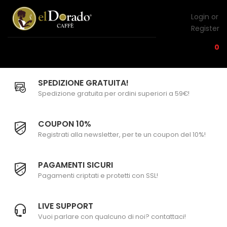
Login or
Register
0
SPEDIZIONE GRATUITA!
Spedizione gratuita per ordini superiori a 59€!
COUPON 10%
Registrati alla newsletter, per te un coupon del 10%!
PAGAMENTI SICURI
Pagamenti criptati e protetti con SSL!
LIVE SUPPORT
Vuoi parlare con qualcuno di noi? contattaci!