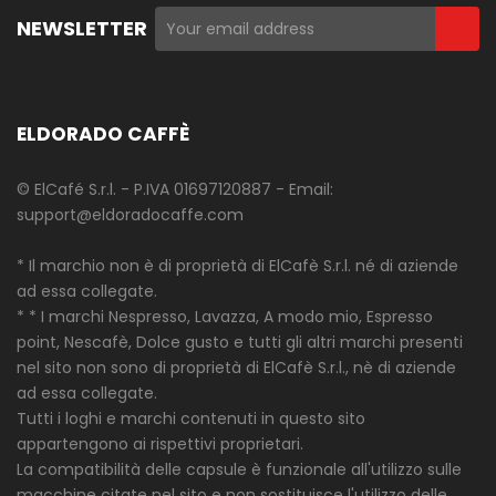
NEWSLETTER
ELDORADO CAFFÈ
© ElCafé S.r.l. - P.IVA 01697120887 - Email:
support@eldoradocaffe.com
* Il marchio non è di proprietà di ElCafè S.r.l. né di aziende
ad essa collegate.
* * I marchi Nespresso, Lavazza, A modo mio, Espresso
point, Nescafè, Dolce gusto e tutti gli altri marchi presenti
nel sito non sono di proprietà di ElCafè S.r.l., nè di aziende
ad essa collegate.
Tutti i loghi e marchi contenuti in questo sito
appartengono ai rispettivi proprietari.
La compatibilità delle capsule è funzionale all'utilizzo sulle
macchine citate nel sito e non sostituisce l'utilizzo delle