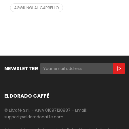
AGGIUNGI AL CARRELLO
NEWSLETTER
ELDORADO CAFFÈ
© ElCafé S.r.l. - P.IVA 01697120887 - Email:
support@eldoradocaffe.com