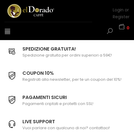
Login or
Register
0
SPEDIZIONE GRATUITA!
Spedizione gratuita per ordini superiori a 59€!
COUPON 10%
Registrati alla newsletter, per te un coupon del 10%!
PAGAMENTI SICURI
Pagamenti criptati e protetti con SSL!
LIVE SUPPORT
Vuoi parlare con qualcuno di noi? contattaci!