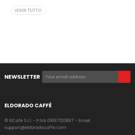
LEGGI TUTTO
NEWSLETTER
ELDORADO CAFFÈ
© ElCafé S.r.l. - P.IVA 01697120887 - Email:
support@eldoradocaffe.com