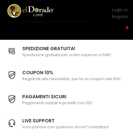
Login or
Register
0
SPEDIZIONE GRATUITA!
Spedizione gratuita per ordini superiori a 59€!
COUPON 10%
Registrati alla newsletter, per te un coupon del 10%!
PAGAMENTI SICURI
Pagamenti criptati e protetti con SSL!
LIVE SUPPORT
Vuoi parlare con qualcuno di noi? contattaci!