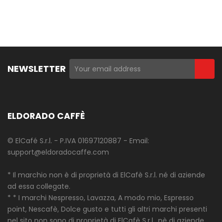
NEWSLETTER
ELDORADO CAFFÈ
© ElCafé S.r.l. - P.IVA 01697120887 - Email:
support@eldoradocaffe.com
* Il marchio non è di proprietà di ElCafè S.r.l. né di aziende
ad essa collegate.
* * I marchi Nespresso, Lavazza, A modo mio, Espresso
point, Nescafè, Dolce gusto e tutti gli altri marchi presenti
nel sito non sono di proprietà di ElCafè S.r.l., nè di aziende