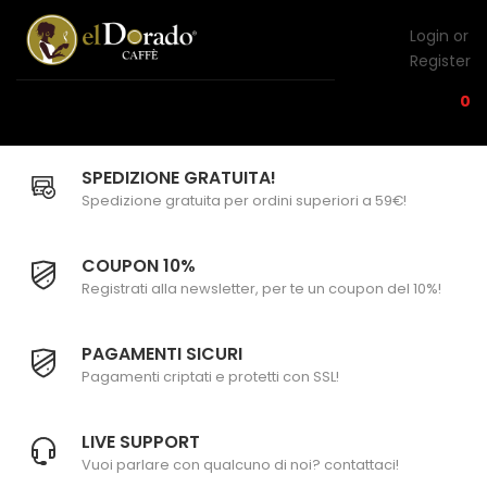
Login or
Register
0
SPEDIZIONE GRATUITA!
Spedizione gratuita per ordini superiori a 59€!
COUPON 10%
Registrati alla newsletter, per te un coupon del 10%!
PAGAMENTI SICURI
Pagamenti criptati e protetti con SSL!
LIVE SUPPORT
Vuoi parlare con qualcuno di noi? contattaci!