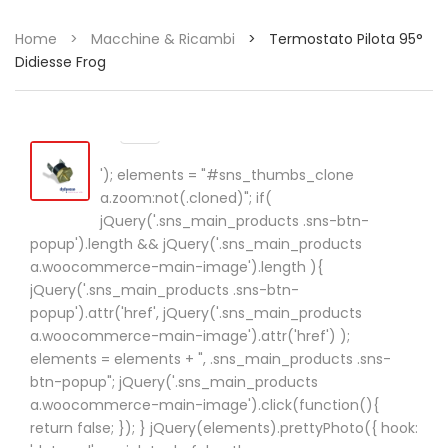
Home
>
Macchine & Ricambi
>
Termostato Pilota 95°
Didiesse Frog
'); elements = "#sns_thumbs_clone
a.zoom:not(.cloned)"; if(
jQuery('.sns_main_products .sns-btn-
popup').length && jQuery('.sns_main_products
a.woocommerce-main-image').length ){
jQuery('.sns_main_products .sns-btn-
popup').attr('href', jQuery('.sns_main_products
a.woocommerce-main-image').attr('href') );
elements = elements + ", .sns_main_products .sns-
btn-popup"; jQuery('.sns_main_products
a.woocommerce-main-image').click(function(){
return false; }); } jQuery(elements).prettyPhoto({ hook: