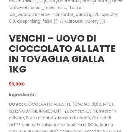
return false; }); } jQuery(elements).prettyPhoto({ hook:
'data-rel', social_tools: false, theme:
'pp_woocommerce', horizontal_padding: 20, opacity:
0.8, deeplinking: false }); // Carousel Gallery });
VENCHI – UOVO DI
CIOCCOLATO AL LATTE
IN TOVAGLIA GIALLA
1KG
95,00
€
Ingredienti :
UOVO:
CIOCCOLATO AL LATTE (CACAO: 31,8% MIN.).
SENZA GLUTINE INGREDIENTI: Zucchero, LATTE intero in
polvere, Burro di cacao, Massa di cacao, Grasso di
LATTE anidro, Emulsionante: lecitina di SOIA, Aroma
naturale di vaniglia. PUÒ CONTENERE TRACCE DI FRUTTA