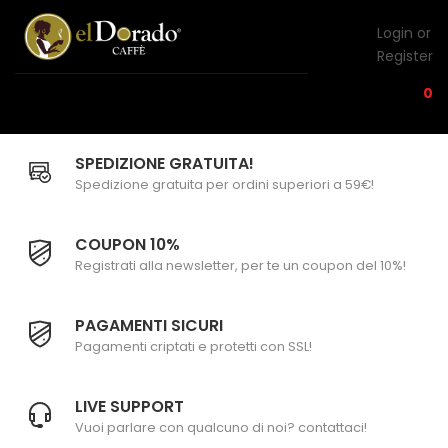
Login or
Register
0
SPEDIZIONE GRATUITA!
Spedizione gratuita per ordini superiori a 59€!
COUPON 10%
Registrati alla newsletter, per te un coupon del 10%!
PAGAMENTI SICURI
Pagamenti criptati e protetti con SSL!
LIVE SUPPORT
Vuoi parlare con qualcuno di noi? contattaci!