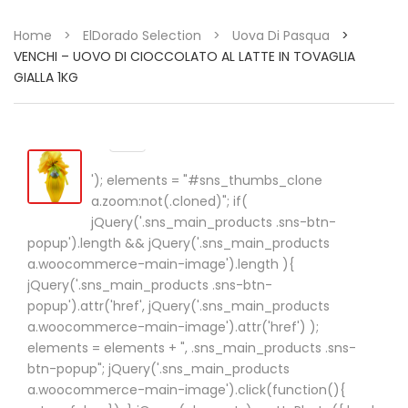
Home
>
ElDorado Selection
>
Uova Di Pasqua
>
VENCHI – UOVO DI CIOCCOLATO AL LATTE IN TOVAGLIA
GIALLA 1KG
'); elements = "#sns_thumbs_clone
a.zoom:not(.cloned)"; if(
jQuery('.sns_main_products .sns-btn-
popup').length && jQuery('.sns_main_products
a.woocommerce-main-image').length ){
jQuery('.sns_main_products .sns-btn-
popup').attr('href', jQuery('.sns_main_products
a.woocommerce-main-image').attr('href') );
elements = elements + ", .sns_main_products .sns-
btn-popup"; jQuery('.sns_main_products
a.woocommerce-main-image').click(function(){