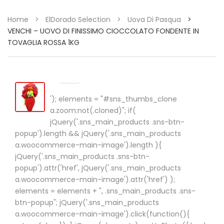
Home
>
ElDorado Selection
>
Uova Di Pasqua
>
VENCHI – UOVO DI FINISSIMO CIOCCOLATO FONDENTE IN
TOVAGLIA ROSSA 1KG
'); elements = "#sns_thumbs_clone
a.zoom:not(.cloned)"; if(
jQuery('.sns_main_products .sns-btn-
popup').length && jQuery('.sns_main_products
a.woocommerce-main-image').length ){
jQuery('.sns_main_products .sns-btn-
popup').attr('href', jQuery('.sns_main_products
a.woocommerce-main-image').attr('href') );
elements = elements + ", .sns_main_products .sns-
btn-popup"; jQuery('.sns_main_products
a.woocommerce-main-image').click(function(){