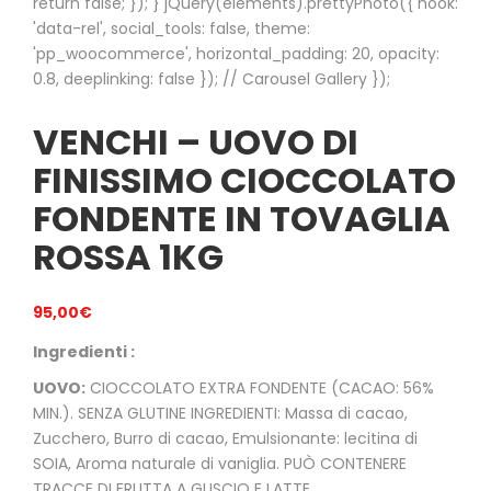
return false; }); } jQuery(elements).prettyPhoto({ hook:
'data-rel', social_tools: false, theme:
'pp_woocommerce', horizontal_padding: 20, opacity:
0.8, deeplinking: false }); // Carousel Gallery });
VENCHI – UOVO DI
FINISSIMO CIOCCOLATO
FONDENTE IN TOVAGLIA
ROSSA 1KG
95,00
€
Ingredienti :
UOVO:
CIOCCOLATO EXTRA FONDENTE (CACAO: 56%
MIN.). SENZA GLUTINE INGREDIENTI: Massa di cacao,
Zucchero, Burro di cacao, Emulsionante: lecitina di
SOIA, Aroma naturale di vaniglia. PUÒ CONTENERE
TRACCE DI FRUTTA A GUSCIO E LATTE