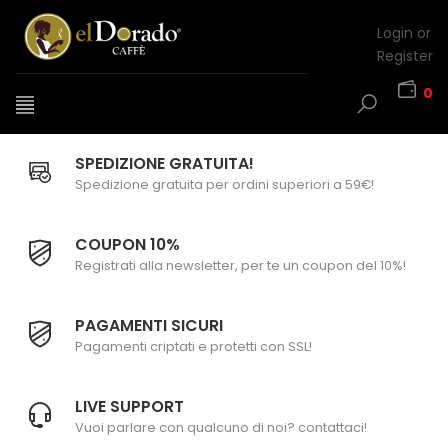
Login or
Register
0
SPEDIZIONE GRATUITA!
Spedizione gratuita per ordini superiori a 59€!
COUPON 10%
Registrati alla newsletter, per te un coupon del 10%!
PAGAMENTI SICURI
Pagamenti criptati e protetti con SSL!
LIVE SUPPORT
Vuoi parlare con qualcuno di noi? contattaci!