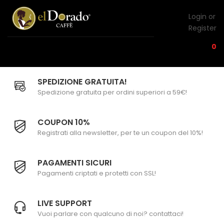
Login or
Register
0
SPEDIZIONE GRATUITA!
Spedizione gratuita per ordini superiori a 59€!
COUPON 10%
Registrati alla newsletter, per te un coupon del 10%!
PAGAMENTI SICURI
Pagamenti criptati e protetti con SSL!
LIVE SUPPORT
Vuoi parlare con qualcuno di noi? contattaci!