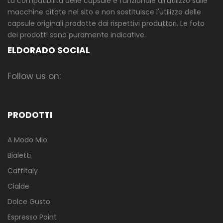
La compatibilità delle capsule è funzionale all'utilizzo sulle
macchine citate nel sito e non sostituisce l'utilizzo delle
capsule originali prodotte dai rispettivi produttori. Le foto
dei prodotti sono puramente indicative.
ELDORADO SOCIAL
Follow us on:
PRODOTTI
A Modo Mio
Bialetti
Caffitaly
Cialde
Dolce Gusto
Espresso Point