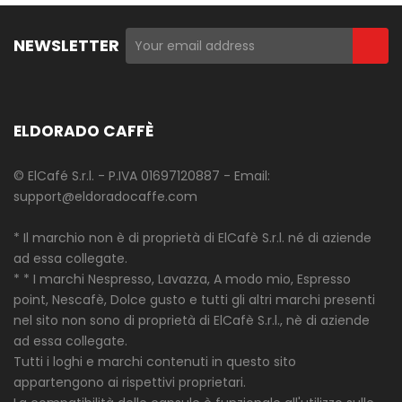
NEWSLETTER
ELDORADO CAFFÈ
© ElCafé S.r.l. - P.IVA 01697120887 - Email:
support@eldoradocaffe.com
* Il marchio non è di proprietà di ElCafè S.r.l. né di aziende
ad essa collegate.
* * I marchi Nespresso, Lavazza, A modo mio, Espresso
point, Nescafè, Dolce gusto e tutti gli altri marchi presenti
nel sito non sono di proprietà di ElCafè S.r.l., nè di aziende
ad essa collegate.
Tutti i loghi e marchi contenuti in questo sito
appartengono ai rispettivi proprietari.