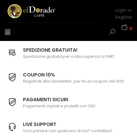
Login or
Register
0
SPEDIZIONE GRATUITA!
Spedizione gratuita per ordini superiori a 59€!
COUPON 10%
Registrati alla newsletter, per te un coupon del 10%!
PAGAMENTI SICURI
Pagamenti criptati e protetti con SSL!
LIVE SUPPORT
Vuoi parlare con qualcuno di noi? contattaci!