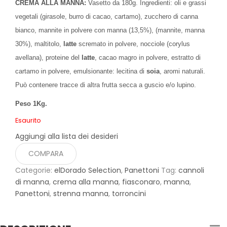
CREMA ALLA MANNA:
Vasetto da 180g. Ingredienti: oli e grassi
vegetali (girasole, burro di cacao, cartamo), zucchero di canna
bianco, mannite in polvere con manna (13,5%), (mannite, manna
30%), maltitolo,
latte
scremato in polvere, nocciole (corylus
avellana), proteine del
latte
, cacao magro in polvere, estratto di
cartamo in polvere, emulsionante: lecitina di
soia
, aromi naturali.
Può contenere tracce di altra frutta secca a guscio e/o lupino.
Peso 1Kg.
Esaurito
Aggiungi alla lista dei desideri
COMPARA
Categorie:
elDorado Selection
,
Panettoni
Tag:
cannoli
di manna
,
crema alla manna
,
fiasconaro
,
manna
,
Panettoni
,
strenna manna
,
torroncini