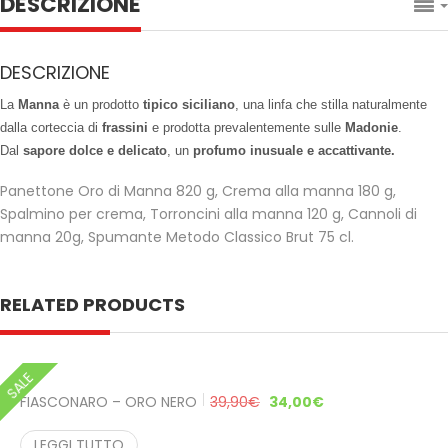
DESCRIZIONE
DESCRIZIONE
La
Manna
è un prodotto
tipico siciliano
, una linfa che stilla naturalmente
dalla corteccia di
frassini
e prodotta prevalentemente sulle
Madonie
.
Dal
sapore
dolce e delicato
, un
profumo inusuale e accattivante.
Panettone Oro di Manna 820 g, Crema alla manna 180 g,
Spalmino per crema, Torroncini alla manna 120 g, Cannoli di
manna 20g, Spumante Metodo Classico Brut 75 cl.
RELATED PRODUCTS
SALE
FIASCONARO – ORO NERO
39,90
€
34,00
€
LEGGI TUTTO