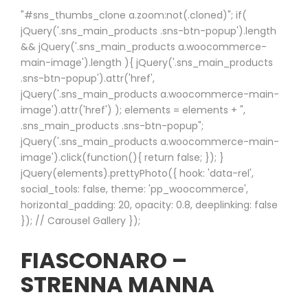
"#sns_thumbs_clone a.zoom:not(.cloned)"; if(
jQuery('.sns_main_products .sns-btn-popup').length
&& jQuery('.sns_main_products a.woocommerce-
main-image').length ){ jQuery('.sns_main_products
.sns-btn-popup').attr('href',
jQuery('.sns_main_products a.woocommerce-main-
image').attr('href') ); elements = elements + ",
.sns_main_products .sns-btn-popup";
jQuery('.sns_main_products a.woocommerce-main-
image').click(function(){ return false; }); }
jQuery(elements).prettyPhoto({ hook: 'data-rel',
social_tools: false, theme: 'pp_woocommerce',
horizontal_padding: 20, opacity: 0.8, deeplinking: false
}); // Carousel Gallery });
FIASCONARO –
STRENNA MANNA