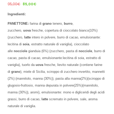
95,00
€
85,00
€
Ingredienti:
PANETTONE:
farina di
grano
tenero,
burro
,
zucchero,
uova
fresche, copertura di cioccolato bianco(10%)
(zucchero,
latte
intero in polvere, burro di cacao, emulsionante:
lecitina di
soia
, estratto naturale di vaniglia), cioccolato
alle
nocciole
gianduia (6%) (zucchero, pasta di
nocciole
, burro di
cacao, pasta di cacao, emulsionante:lecitina di soia, estratto di
vaniglia), tuorlo da
uova
fresche, lievito naturale (contiene farine
di
grano
), miele di Sicilia, sciroppo di zucchero invertito, mannetti
(2%) (mannitolo, manna (30%)), pasta alla manna(2%)(sciroppo di
glugosio-fruttosio, manna depurata in polvere(25%)(mannitolo,
manna (30%)), aromi), emulsionante: mono e digliceridi degli acidi
grassi, burro di cacao,
latte
scremato in polvere, sale, aroma
naturale di vaniglia.