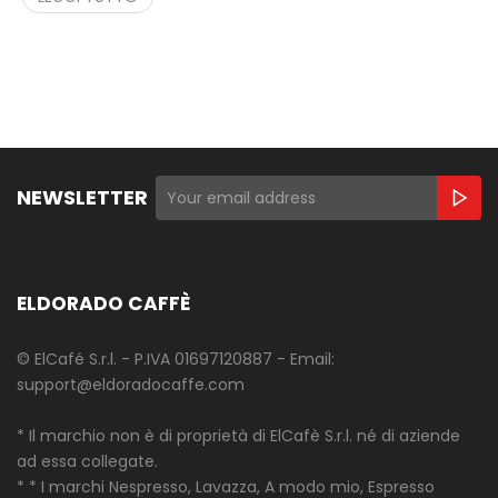
NEWSLETTER
ELDORADO CAFFÈ
© ElCafé S.r.l. - P.IVA 01697120887 - Email:
support@eldoradocaffe.com
* Il marchio non è di proprietà di ElCafè S.r.l. né di aziende
ad essa collegate.
* * I marchi Nespresso, Lavazza, A modo mio, Espresso