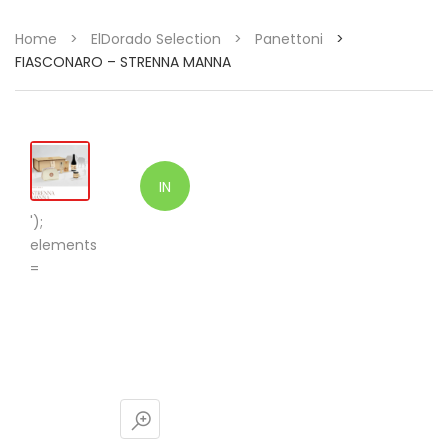
Home
>
ElDorado Selection
>
Panettoni
>
FIASCONARO – STRENNA MANNA
IN
');
OFFERTA!
elements
=