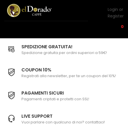
Login or
Register
0
SPEDIZIONE GRATUITA!
Spedizione gratuita per ordini superiori a 59€!
COUPON 10%
Registrati alla newsletter, per te un coupon del 10%!
PAGAMENTI SICURI
Pagamenti criptati e protetti con SSL!
LIVE SUPPORT
Vuoi parlare con qualcuno di noi? contattaci!