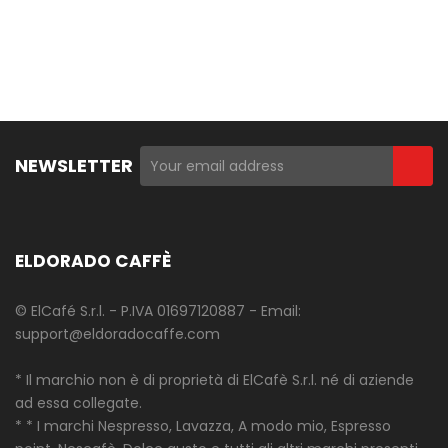
NEWSLETTER
ELDORADO CAFFÈ
© ElCafé S.r.l. - P.IVA 01697120887 - Email:
support@eldoradocaffe.com
* Il marchio non è di proprietà di ElCafè S.r.l. né di aziende
ad essa collegate.
* * I marchi Nespresso, Lavazza, A modo mio, Espresso