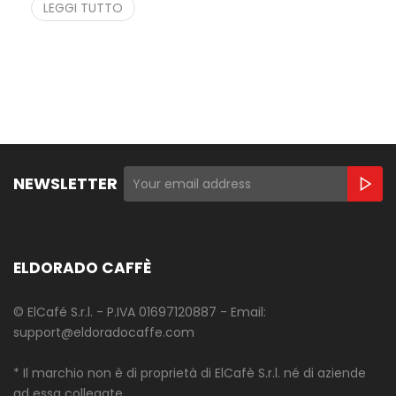
LEGGI TUTTO
NEWSLETTER
ELDORADO CAFFÈ
© ElCafé S.r.l. - P.IVA 01697120887 - Email:
support@eldoradocaffe.com
* Il marchio non è di proprietà di ElCafè S.r.l. né di aziende
ad essa collegate.