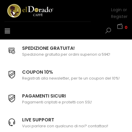
Login or
Register
0
SPEDIZIONE GRATUITA!
Spedizione gratuita per ordini superiori a 59€!
COUPON 10%
Registrati alla newsletter, per te un coupon del 10%!
PAGAMENTI SICURI
Pagamenti criptati e protetti con SSL!
LIVE SUPPORT
Vuoi parlare con qualcuno di noi? contattaci!