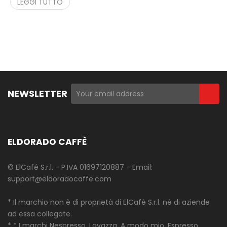
LEGGI TUTTO
NEWSLETTER
ELDORADO CAFFÈ
© ElCafé S.r.l. - P.IVA 01697120887 - Email:
support@eldoradocaffe.com
* Il marchio non è di proprietà di ElCafè S.r.l. né di aziende
ad essa collegate.
* * I marchi Nespresso, Lavazza, A modo mio, Espresso