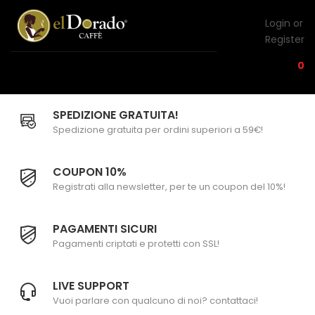
Login or
Register
0
SPEDIZIONE GRATUITA!
Spedizione gratuita per ordini superiori a 59€!
COUPON 10%
Registrati alla newsletter, per te un coupon del 10%!
PAGAMENTI SICURI
Pagamenti criptati e protetti con SSL!
LIVE SUPPORT
Vuoi parlare con qualcuno di noi? contattaci!