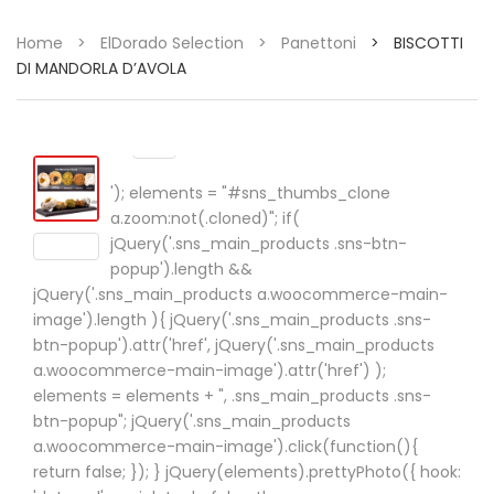
Home
>
ElDorado Selection
>
Panettoni
>
BISCOTTI
DI MANDORLA D’AVOLA
'); elements = "#sns_thumbs_clone
a.zoom:not(.cloned)"; if(
jQuery('.sns_main_products .sns-btn-
popup').length &&
jQuery('.sns_main_products a.woocommerce-main-
image').length ){ jQuery('.sns_main_products .sns-
btn-popup').attr('href', jQuery('.sns_main_products
a.woocommerce-main-image').attr('href') );
elements = elements + ", .sns_main_products .sns-
btn-popup"; jQuery('.sns_main_products
a.woocommerce-main-image').click(function(){
return false; }); } jQuery(elements).prettyPhoto({ hook: