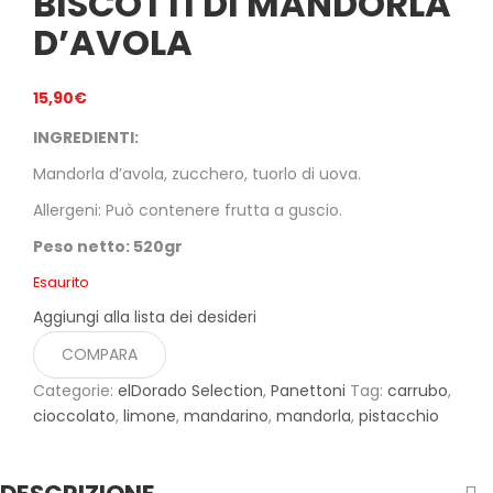
BISCOTTI DI MANDORLA
D’AVOLA
15,90
€
INGREDIENTI:
Mandorla d’avola, zucchero, tuorlo di uova.
Allergeni: Può contenere frutta a guscio.
Peso netto: 520gr
Esaurito
Aggiungi alla lista dei desideri
COMPARA
Categorie:
elDorado Selection
,
Panettoni
Tag:
carrubo
,
cioccolato
,
limone
,
mandarino
,
mandorla
,
pistacchio