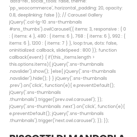
'data-rel', social_tools: false, theme:
'pp_woocommerce', horizontal_padding: 20, opacity:
0.8, deeplinking: false }); // Carousel Gallery
jQuery('.col-lg-10 .sns-thumbnails
#sns_thumbs').owlCarousel({ items: 3, responsive : { 0
: { items: 4 }, 480 : { items: 6 }, 768 : { items: 6 }, 992 : {
items: 6 }, 1200 : { items: 7 } }, loop:true, dots: false,
onInitialized: callback, slideSpeed : 800 }); function
callback(event) { if(this._items.length >
this.options.items){ jQuery('.sns-thumbnails
.navslider').show(); }else{ jQuery('.sns-thumbnails
.navslider').hide(); } } jQuery('.sns-thumbnails
.prev').on('click', function(e){ e.preventDefault();
jQuery('.sns-thumbnails
.thumbnails').trigger('prev.owl.carousel'); });
jQuery('.sns-thumbnails .next').on('click', function(e){
e.preventDefault(); jQuery('.sns-thumbnails
.thumbnails').trigger('next.owl.carousel'); }); });