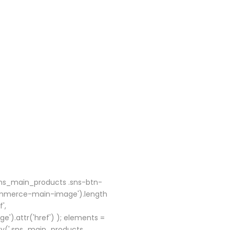
sns_main_products .sns-btn-
ommerce-main-image').length
',
.attr('href') ); elements =
ry('.sns_main_products