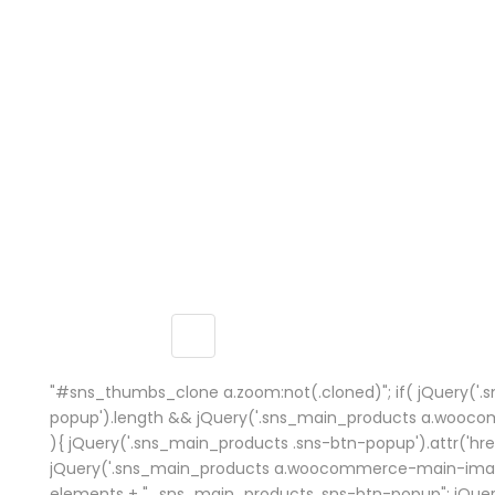
"#sns_thumbs_clone a.zoom:not(.cloned)"; if( jQuery('.
popup').length && jQuery('.sns_main_products a.wooc
){ jQuery('.sns_main_products .sns-btn-popup').attr('href
jQuery('.sns_main_products a.woocommerce-main-image')
elements + ", .sns_main_products .sns-btn-popup"; jQue