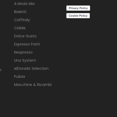
A Modo Mio
Bialetti
Caffitaly
Cialde
Dolce Gusto
Espresso Point
Nespresso
Uno System
elDorado Selection
o
Pulizia
Macchine & Ricambi