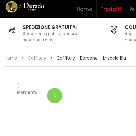
Home
Prodotti
Wi
SPEDIZIONE GRATUITA!
COU
Spedizione gratuita per ordini
Regist
superiori a 59€!
coupo
Home
>
Caffitaly
>
Caffitaly – Borbone – Miscela Blu
');
elements =
IN
OFFERTA!