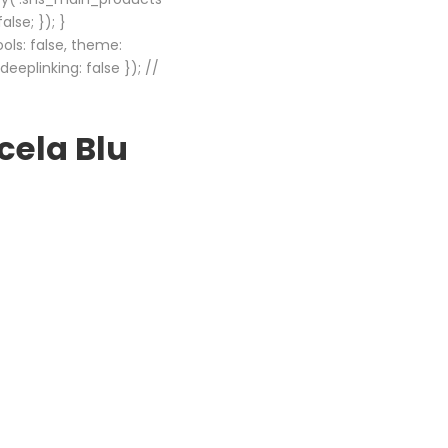
lse; }); }
ols: false, theme:
eplinking: false }); //
cela Blu