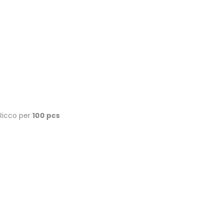
 Ricco per
100 pcs