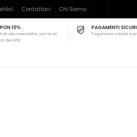
shlist
Contattaci
Chi Siamo
PON 10%
PAGAMENTI SICURI
rati alla newsletter, per te un
Pagamenti criptati e pr
n del 10%!