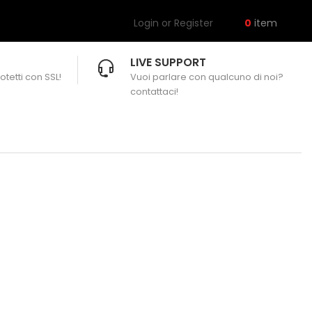
Login or Register
0
item
LIVE SUPPORT
otetti con SSL!
Vuoi parlare con qualcuno di noi?
contattaci!