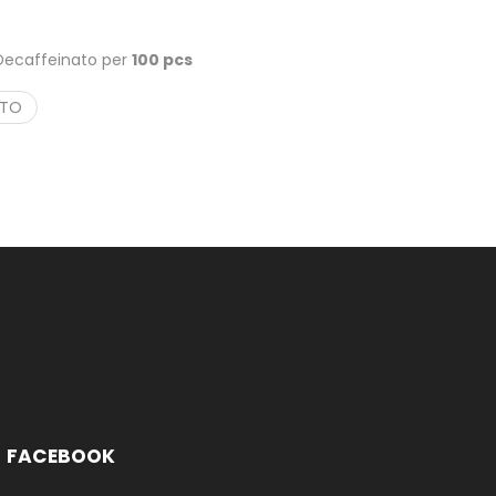
 Decaffeinato per
100 pcs
TTO
FACEBOOK