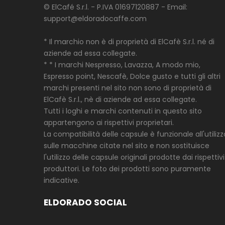
© ElCafé S.r.l. - P.IVA 01697120887 - Email:
support@eldoradocaffe.com
* Il marchio non è di proprietà di ElCafè S.r.l. né di
aziende ad essa collegate.
* * I marchi Nespresso, Lavazza, A modo mio,
Espresso point, Nescafè, Dolce gusto e tutti gli altri
marchi presenti nel sito non sono di proprietà di
ElCafè S.r.l., nè di aziende ad essa collegate.
Tutti i loghi e marchi contenuti in questo sito
appartengono ai rispettivi proprietari.
La compatibilità delle capsule è funzionale all'utilizz
sulle macchine citate nel sito e non sostituisce
l'utilizzo delle capsule originali prodotte dai rispettivi
produttori. Le foto dei prodotti sono puramente
indicative.
ELDORADO SOCIAL