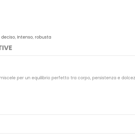
,
deciso
,
Intenso
,
robusta
TIVE
miscele per un equilibrio perfetto tra corpo, persistenza e dolcezza