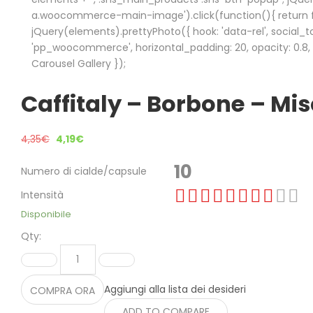
a.woocommerce-main-image').click(function(){ return fa
jQuery(elements).prettyPhoto({ hook: 'data-rel', social_to
'pp_woocommerce', horizontal_padding: 20, opacity: 0.8, de
Carousel Gallery });
Caffitaly – Borbone – Mis
4,35
€
4,19
€
10
Numero di cialde/capsule
Intensità
Disponibile
Qty:
Aggiungi alla lista dei desideri
COMPRA ORA
ADD TO COMPARE