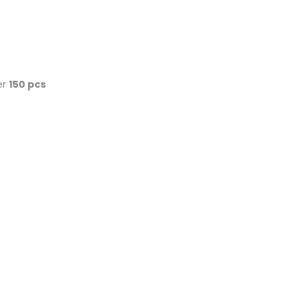
er
150 pcs