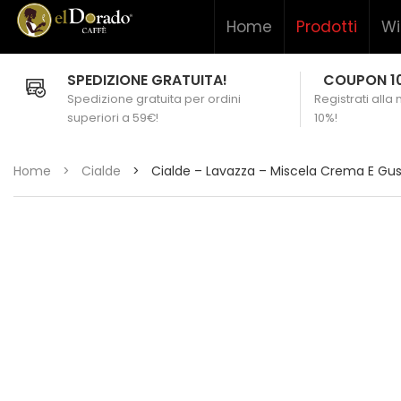
Home
Prodotti
Wi
SPEDIZIONE GRATUITA!
COUPON 1
Spedizione gratuita per ordini
Registrati alla
superiori a 59€!
10%!
Home
>
Cialde
>
Cialde – Lavazza – Miscela Crema E Gus