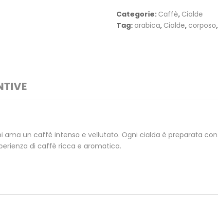
Categorie:
Caffè
,
Cialde
Tag:
arabica
,
Cialde
,
corposo
NTIVE
hi ama un caffè intenso e vellutato. Ogni cialda è preparata co
esperienza di caffè ricca e aromatica.