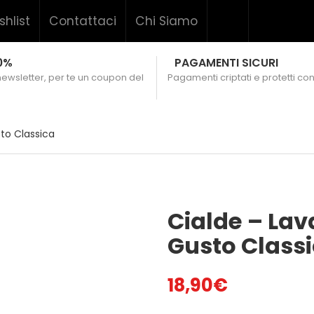
shlist
Contattaci
Chi Siamo
0%
PAGAMENTI SICURI
 newsletter, per te un coupon del
Pagamenti criptati e protetti con
to Classica
Cialde – Lav
Gusto Class
18,90
€