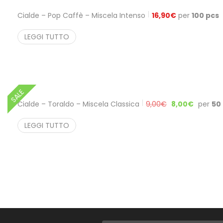
Cialde – Pop Caffè – Miscela Intenso
16,90
€
per
100 pcs
LEGGI TUTTO
SALE
Cialde – Toraldo – Miscela Classica
9,00
€
8,00
€
per
50
LEGGI TUTTO