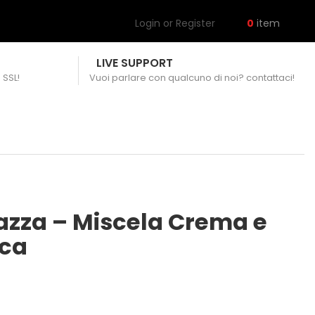
Login or Register
0
item
LIVE SUPPORT
 SSL!
Vuoi parlare con qualcuno di noi? contattaci!
azza – Miscela Crema e
ica