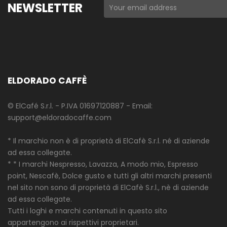
NEWSLETTER
ELDORADO CAFFÈ
© ElCafé S.r.l. - P.IVA 01697120887 - Email:
support@eldoradocaffe.com
* Il marchio non è di proprietà di ElCafè S.r.l. né di aziende
ad essa collegate.
* * I marchi Nespresso, Lavazza, A modo mio, Espresso
point, Nescafè, Dolce gusto e tutti gli altri marchi presenti
nel sito non sono di proprietà di ElCafè S.r.l., nè di aziende
ad essa collegate.
Tutti i loghi e marchi contenuti in questo sito
appartengono ai rispettivi proprietari.