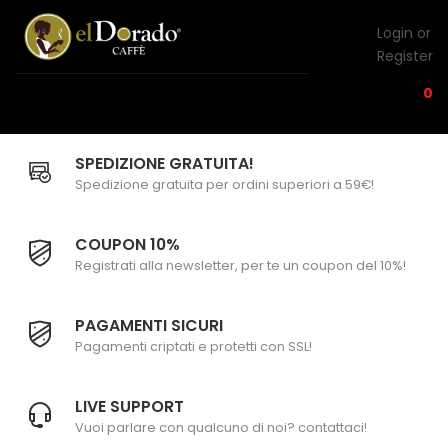
Login or
Register
0
SPEDIZIONE GRATUITA!
Spedizione gratuita per ordini superiori a 59€!
COUPON 10%
Registrati alla newsletter, per te un coupon del 10%!
PAGAMENTI SICURI
Pagamenti criptati e protetti con SSL!
LIVE SUPPORT
Vuoi parlare con qualcuno di noi? contattaci!