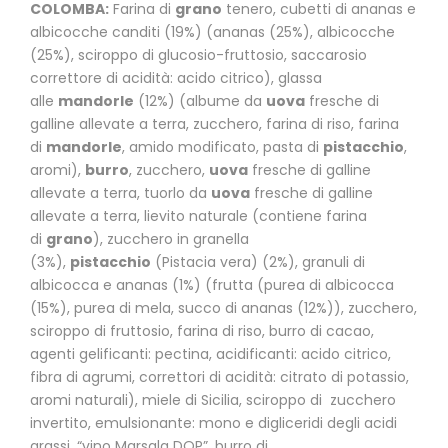
COLOMBA:
Farina di
grano
tenero, cubetti di ananas e
albicocche canditi (19%) (ananas (25%), albicocche
(25%), sciroppo di glucosio-fruttosio, saccarosio
correttore di acidità: acido citrico), glassa
alle
mandorle
(12%) (albume da
uova
fresche di
galline allevate a terra, zucchero, farina di riso, farina
di
mandorle
, amido modificato, pasta di
pistacchio
,
aromi),
burro
, zucchero,
uova
fresche di galline
allevate a terra, tuorlo da
uova
fresche di galline
allevate a terra, lievito naturale (contiene farina
di
grano
), zucchero in granella
(3%),
pistacchio
(Pistacia vera) (2%), granuli di
albicocca e ananas (1%) (frutta (purea di albicocca
(15%), purea di mela, succo di ananas (12%)), zucchero,
sciroppo di fruttosio, farina di riso, burro di cacao,
agenti gelificanti: pectina, acidificanti: acido citrico,
fibra di agrumi, correttori di acidità: citrato di potassio,
aromi naturali), miele di Sicilia, sciroppo di zucchero
invertito, emulsionante: mono e digliceridi degli acidi
grassi, “vino Marsala DOP”, burro di