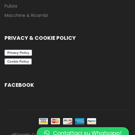
Pulizia
Macchine & Ricambi
PRIVACY & COOKIE POLICY
FACEBOOK
Contattaci su Whatsapp!
elDorado Caffè - ElCafè - Tutti i diritti riservati - 2020