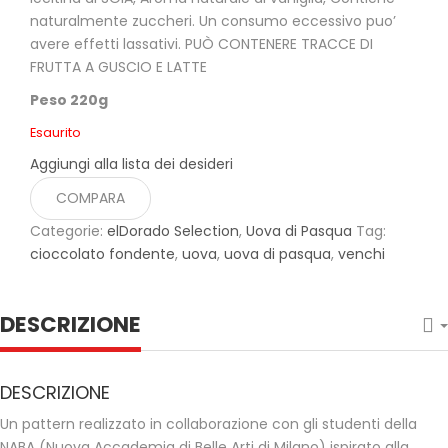
naturalmente zuccheri. Un consumo eccessivo puo’
avere effetti lassativi. PUÒ CONTENERE TRACCE DI
FRUTTA A GUSCIO E LATTE
Peso 220g
Esaurito
Aggiungi alla lista dei desideri
COMPARA
Categorie:
elDorado Selection
,
Uova di Pasqua
Tag:
cioccolato fondente
,
uova
,
uova di pasqua
,
venchi
DESCRIZIONE
DESCRIZIONE
Un pattern realizzato in collaborazione con gli studenti della
NABA (Nuova Accademia di Belle Arti di Milano) ispirato alla