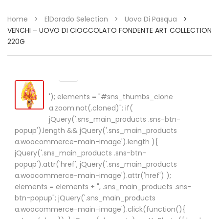
Home
>
ElDorado Selection
>
Uova Di Pasqua
>
VENCHI – UOVO DI CIOCCOLATO FONDENTE ART COLLECTION
220G
'); elements = "#sns_thumbs_clone
a.zoom:not(.cloned)"; if(
jQuery('.sns_main_products .sns-btn-
popup').length && jQuery('.sns_main_products
a.woocommerce-main-image').length ){
jQuery('.sns_main_products .sns-btn-
popup').attr('href', jQuery('.sns_main_products
a.woocommerce-main-image').attr('href') );
elements = elements + ", .sns_main_products .sns-
btn-popup"; jQuery('.sns_main_products
a.woocommerce-main-image').click(function(){