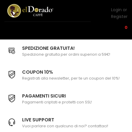
Login or
Register
0
SPEDIZIONE GRATUITA!
Spedizione gratuita per ordini superiori a 59€!
COUPON 10%
Registrati alla newsletter, per te un coupon del 10%!
PAGAMENTI SICURI
Pagamenti criptati e protetti con SSL!
LIVE SUPPORT
Vuoi parlare con qualcuno di noi? contattaci!