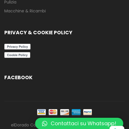
Pulizia
Macchine & Ricambi
PRIVACY & COOKIE POLICY
FACEBOOK
Contattaci su Whatsapp!
elDorado Caffè - ElCafè - Tutti i diritti riservati - 2020