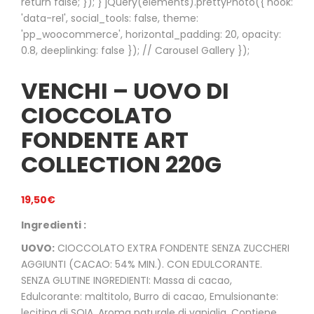
return false; }); } jQuery(elements).prettyPhoto({ hook:
'data-rel', social_tools: false, theme:
'pp_woocommerce', horizontal_padding: 20, opacity:
0.8, deeplinking: false }); // Carousel Gallery });
VENCHI – UOVO DI
CIOCCOLATO
FONDENTE ART
COLLECTION 220G
19,50
€
Ingredienti :
UOVO:
CIOCCOLATO EXTRA FONDENTE SENZA ZUCCHERI
AGGIUNTI (CACAO: 54% MIN.). CON EDULCORANTE.
SENZA GLUTINE INGREDIENTI: Massa di cacao,
Edulcorante: maltitolo, Burro di cacao, Emulsionante:
lecitina di SOIA, Aroma naturale di vaniglia, Contiene