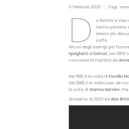
6 Febbraio 2020
Tags:
san
D
a Battisti a Vasc
hanno pensato d
stesso più discus
caffè.
Alcuni degli esempi più famosi
Spaghetti a Detroit
, nel 1969
coccolare la mattina da
Ann
Nel 1981 è la volta di
Fiorella M
Nel 1985 il re indiscusso de roc
la volta di
Gianna Nannini
che
Arriviamo al 2003 ed
Alex Britti