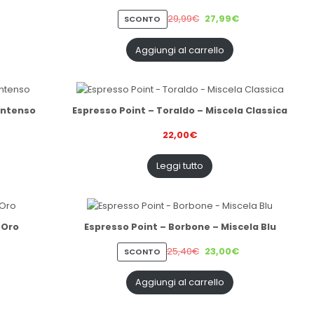
29,99
€
27,99
€
PRODOTTO
SCONTO
IN
VENDITA
Aggiungi al carrello
 Intenso
Espresso Point – Toraldo – Miscela Classica
22,00
€
Leggi tutto
 Oro
Espresso Point – Borbone – Miscela Blu
25,40
€
23,00
€
PRODOTTO
SCONTO
IN
VENDITA
Aggiungi al carrello