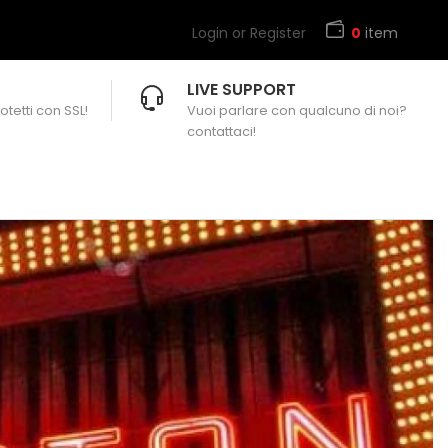
Login or Register
0
item
LIVE SUPPORT
otetti con SSL!
Vuoi parlare con qualcuno di noi?
contattaci!