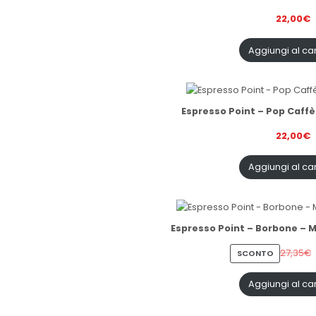
22,00
€
Aggiungi al car
Espresso Point – Pop Caffè
22,00
€
Aggiungi al car
Espresso Point – Borbone – 
27,35
€
PRODOTT
SCONTO
IN
VENDITA
Aggiungi al car