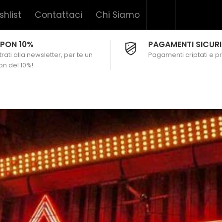
shlist
Contattaci
Chi Siamo
PON 10%
PAGAMENTI SICURI
rati alla newsletter, per te un
Pagamenti criptati e pr
n del 10%!