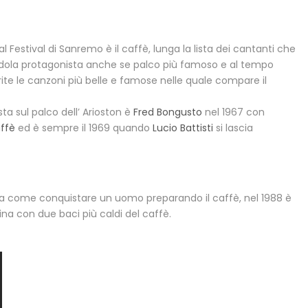
l Festival di Sanremo è il caffè, lunga la lista dei cantanti che
ndola protagonista anche se palco più famoso e al tempo
erite le canzoni più belle e famose nelle quale compare il
ta sul palco dell’ Arioston è
Fred Bongusto
nel 1967 con
ffè
ed è sempre il 1969 quando
Lucio Battisti
si lascia
a come conquistare un uomo preparando il caffè, nel 1988 è
ina con due baci più caldi del caffè.