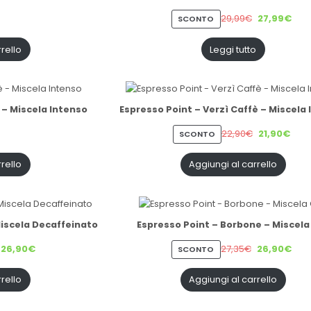
29,99
€
27,99
€
PRODOTTO
SCONTO
IN
VENDITA
rello
Leggi tutto
 – Miscela Intenso
Espresso Point – Verzì Caffè – Miscela
22,90
€
21,90
€
PRODOTTO
SCONTO
IN
VENDITA
rello
Aggiungi al carrello
Miscela Decaffeinato
Espresso Point – Borbone – Miscela
26,90
€
27,35
€
26,90
€
O
PRODOTTO
SCONTO
IN
VENDITA
rello
Aggiungi al carrello