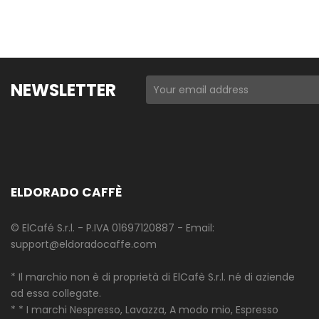
NEWSLETTER
ELDORADO CAFFÈ
© ElCafé S.r.l. - P.IVA 01697120887 - Email:
support@eldoradocaffe.com
* Il marchio non è di proprietà di ElCafè S.r.l. né di aziende
ad essa collegate.
* * I marchi Nespresso, Lavazza, A modo mio, Espresso