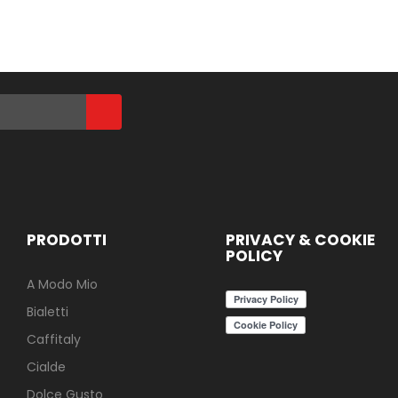
PRODOTTI
PRIVACY & COOKIE
POLICY
A Modo Mio
Bialetti
Caffitaly
Cialde
Dolce Gusto