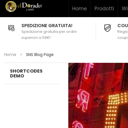
Home
Prodotti
Wi
SPEDIZIONE GRATUITA!
COU
Spedizione gratuita per ordini
Regist
superiori a 59€!
coupo
Home
>
SNS Blog Page
SHORTCODES
DEMO