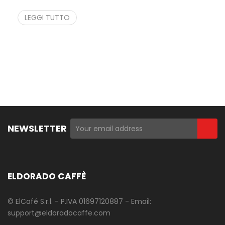
LEGGI TUTTO
NEWSLETTER
ELDORADO CAFFÈ
© ElCafé S.r.l. - P.IVA 01697120887 - Email:
support@eldoradocaffe.com