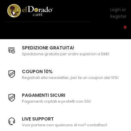
Login or
Register
0
SPEDIZIONE GRATUITA!
Spedizione gratuita per ordini superiori a 59€!
COUPON 10%
Registrati alla newsletter, per te un coupon del 10%!
PAGAMENTI SICURI
Pagamenti criptati e protetti con SSL!
LIVE SUPPORT
Vuoi parlare con qualcuno di noi? contattaci!