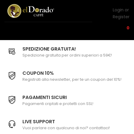
Login or
Register
0
SPEDIZIONE GRATUITA!
Spedizione gratuita per ordini superiori a 59€!
COUPON 10%
Registrati alla newsletter, per te un coupon del 10%!
PAGAMENTI SICURI
Pagamenti criptati e protetti con SSL!
LIVE SUPPORT
Vuoi parlare con qualcuno di noi? contattaci!