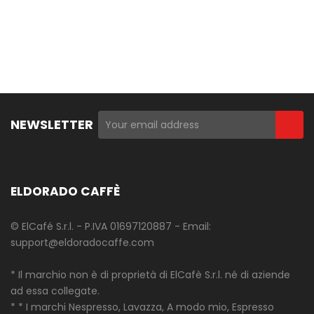
NEWSLETTER
ELDORADO CAFFÈ
© ElCafé S.r.l. - P.IVA 01697120887 - Email:
support@eldoradocaffe.com
* Il marchio non è di proprietà di ElCafè S.r.l. né di aziende
ad essa collegate.
* * I marchi Nespresso, Lavazza, A modo mio, Espresso