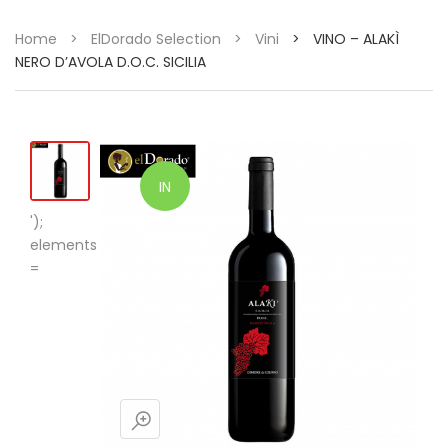
Home
>
ElDorado Selection
>
Vini
>
VINO – ALAKÌ
NERO D’AVOLA D.O.C. SICILIA
IN
');
OFFERTA!
elements
=