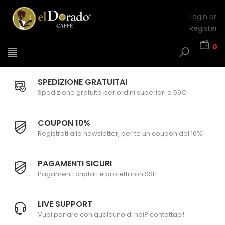
Login or
Register
0
SPEDIZIONE GRATUITA!
Spedizione gratuita per ordini superiori a 59€!
COUPON 10%
Registrati alla newsletter, per te un coupon del 10%!
PAGAMENTI SICURI
Pagamenti criptati e protetti con SSL!
LIVE SUPPORT
Vuoi parlare con qualcuno di noi? contattaci!