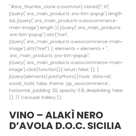
"#sns_thumbs_clone a.zoom:not(.cloned)"; if(
jQuery('.sns_main_products .sns-btn-popup').length
&& jQuery('.sns_main_products a.woocommerce-
main-image').length ){ jQuery('.sns_main_products
.sns-btn-popup').attr('href',
jQuery('.sns_main_products a.woocommerce-main-
image').attr('href') ); elements = elements + ",
.sns_main_products .sns-btn-popup";
jQuery('.sns_main_products a.woocommerce-main-
image').click(function(){ return false; }); }
jQuery(elements).prettyPhoto({ hook: 'data-rel',
social_tools: false, theme: 'pp_woocommerce',
horizontal_padding: 20, opacity: 0.8, deeplinking: false
}); // Carousel Gallery });
VINO – ALAKÌ NERO
D’AVOLA D.O.C. SICILIA