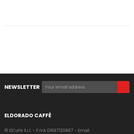
NEWSLETTER
ELDORADO CAFFÈ
© ElCafé S.r.l. - P.IVA 01697120887 - Email: