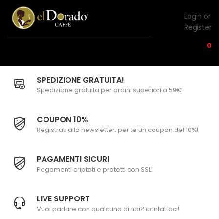
Login or
Register
0
SPEDIZIONE GRATUITA!
Spedizione gratuita per ordini superiori a 59€!
COUPON 10%
Registrati alla newsletter, per te un coupon del 10%!
PAGAMENTI SICURI
Pagamenti criptati e protetti con SSL!
LIVE SUPPORT
Vuoi parlare con qualcuno di noi? contattaci!